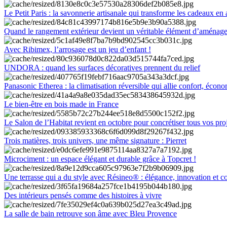
Le Petit Paris : la savonnerie artisanale qui transforme les cadeaux en 
Quand le rangement extérieur devient un véritable élément d’aménag
Avec Ribimex, l’arrosage est un jeu d’enfant !
UNDORA : quand les surfaces décoratives prennent du relief
Panasonic Etherea : la climatisation réversible qui allie confort, économ
Le bien-être en bois made in France
Le Salon de l’Habitat revient en octobre pour concrétiser tous vos pro
Trois matières, trois univers, une même signature : Pierret
Microciment : un espace élégant et durable grâce à Topcret !
Une terrasse qui a du style avec Résineo® : élégance, innovation et c
Des intérieurs pensés comme des histoires à vivre
La salle de bain retrouve son âme avec Bleu Provence