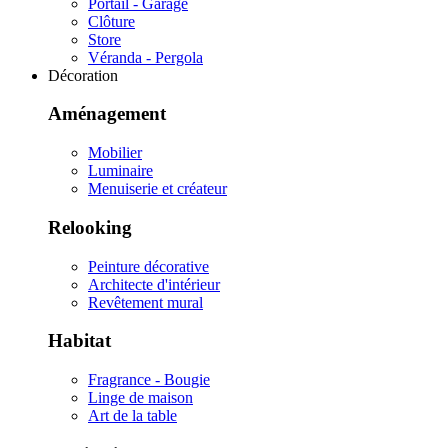
Portail - Garage
Clôture
Store
Véranda - Pergola
Décoration
Aménagement
Mobilier
Luminaire
Menuiserie et créateur
Relooking
Peinture décorative
Architecte d'intérieur
Revêtement mural
Habitat
Fragrance - Bougie
Linge de maison
Art de la table