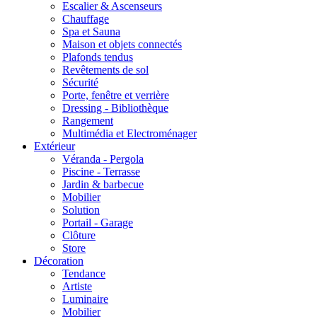
Escalier & Ascenseurs
Chauffage
Spa et Sauna
Maison et objets connectés
Plafonds tendus
Revêtements de sol
Sécurité
Porte, fenêtre et verrière
Dressing - Bibliothèque
Rangement
Multimédia et Electroménager
Extérieur
Véranda - Pergola
Piscine - Terrasse
Jardin & barbecue
Mobilier
Solution
Portail - Garage
Clôture
Store
Décoration
Tendance
Artiste
Luminaire
Mobilier