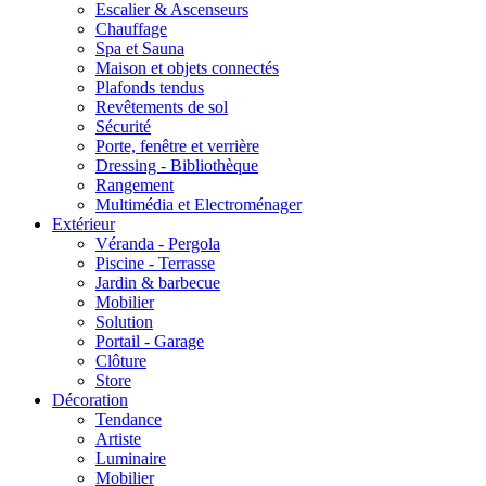
Escalier & Ascenseurs
Chauffage
Spa et Sauna
Maison et objets connectés
Plafonds tendus
Revêtements de sol
Sécurité
Porte, fenêtre et verrière
Dressing - Bibliothèque
Rangement
Multimédia et Electroménager
Extérieur
Véranda - Pergola
Piscine - Terrasse
Jardin & barbecue
Mobilier
Solution
Portail - Garage
Clôture
Store
Décoration
Tendance
Artiste
Luminaire
Mobilier