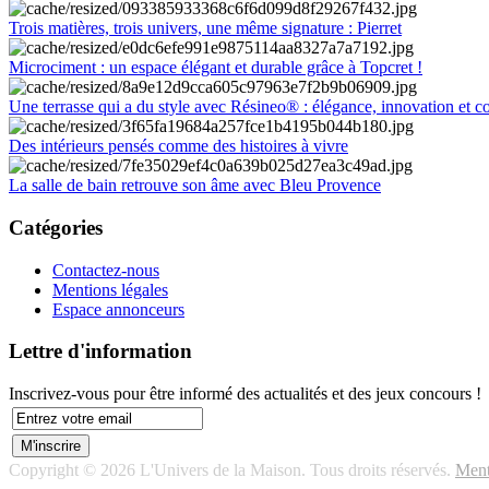
Trois matières, trois univers, une même signature : Pierret
Microciment : un espace élégant et durable grâce à Topcret !
Une terrasse qui a du style avec Résineo® : élégance, innovation et c
Des intérieurs pensés comme des histoires à vivre
La salle de bain retrouve son âme avec Bleu Provence
Catégories
Contactez-nous
Mentions légales
Espace annonceurs
Lettre d'information
Inscrivez-vous pour être informé des actualités et des jeux concours !
Copyright © 2026 L'Univers de la Maison. Tous droits réservés.
Ment