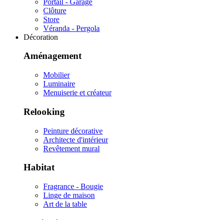
Portail - Garage
Clôture
Store
Véranda - Pergola
Décoration
Aménagement
Mobilier
Luminaire
Menuiserie et créateur
Relooking
Peinture décorative
Architecte d'intérieur
Revêtement mural
Habitat
Fragrance - Bougie
Linge de maison
Art de la table