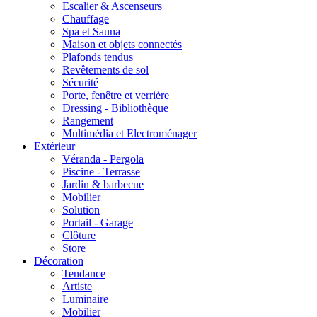
Escalier & Ascenseurs
Chauffage
Spa et Sauna
Maison et objets connectés
Plafonds tendus
Revêtements de sol
Sécurité
Porte, fenêtre et verrière
Dressing - Bibliothèque
Rangement
Multimédia et Electroménager
Extérieur
Véranda - Pergola
Piscine - Terrasse
Jardin & barbecue
Mobilier
Solution
Portail - Garage
Clôture
Store
Décoration
Tendance
Artiste
Luminaire
Mobilier