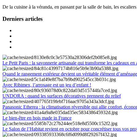
De la cuisine à la véranda, en passant par la salle de bain, les escalier
Derniers articles
Le Petit Paris : la savonnerie artisanale qui transforme les cadeaux en 
Quand le rangement extérieur devient un véritable élément d’aménag
Avec Ribimex, l’arrosage est un jeu d’enfant !
UNDORA : quand les surfaces décoratives prennent du relief
Panasonic Etherea : la climatisation réversible qui allie confort, économ
Le bien-être en bois made in France
Le Salon de l’Habitat revient en octobre pour concrétiser tous vos pro