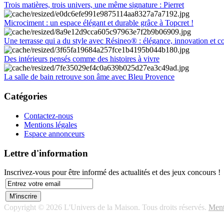
Trois matières, trois univers, une même signature : Pierret
Microciment : un espace élégant et durable grâce à Topcret !
Une terrasse qui a du style avec Résineo® : élégance, innovation et c
Des intérieurs pensés comme des histoires à vivre
La salle de bain retrouve son âme avec Bleu Provence
Catégories
Contactez-nous
Mentions légales
Espace annonceurs
Lettre d'information
Inscrivez-vous pour être informé des actualités et des jeux concours !
Copyright © 2026 L'Univers de la Maison. Tous droits réservés.
Ment