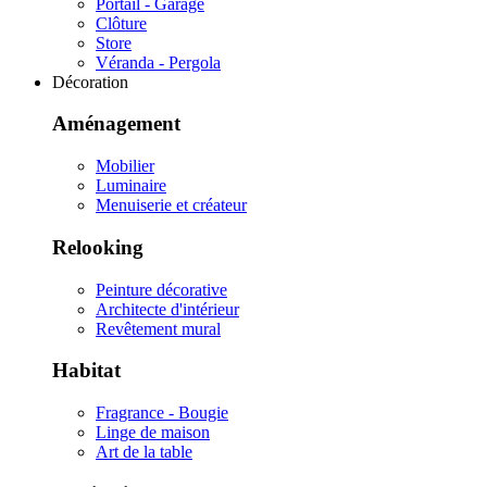
Portail - Garage
Clôture
Store
Véranda - Pergola
Décoration
Aménagement
Mobilier
Luminaire
Menuiserie et créateur
Relooking
Peinture décorative
Architecte d'intérieur
Revêtement mural
Habitat
Fragrance - Bougie
Linge de maison
Art de la table