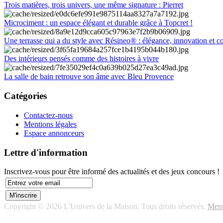
Trois matières, trois univers, une même signature : Pierret
Microciment : un espace élégant et durable grâce à Topcret !
Une terrasse qui a du style avec Résineo® : élégance, innovation et c
Des intérieurs pensés comme des histoires à vivre
La salle de bain retrouve son âme avec Bleu Provence
Catégories
Contactez-nous
Mentions légales
Espace annonceurs
Lettre d'information
Inscrivez-vous pour être informé des actualités et des jeux concours !
Copyright © 2026 L'Univers de la Maison. Tous droits réservés.
Ment