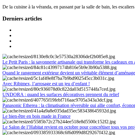
De la cuisine à la véranda, en passant par la salle de bain, les escalier
Derniers articles
Le Petit Paris : la savonnerie artisanale qui transforme les cadeaux en 
Quand le rangement extérieur devient un véritable élément d’aménag
Avec Ribimex, l’arrosage est un jeu d’enfant !
UNDORA : quand les surfaces décoratives prennent du relief
Panasonic Etherea : la climatisation réversible qui allie confort, économ
Le bien-être en bois made in France
Le Salon de l’Habitat revient en octobre pour concrétiser tous vos pro