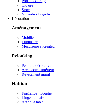
Portail - Garage
Clôture
Store
Véranda - Pergola
Décoration
Aménagement
Mobilier
Luminaire
Menuiserie et créateur
Relooking
Peinture décorative
Architecte d'intérieur
Revêtement mural
Habitat
Fragrance - Bougie
Linge de maison
Art de la table