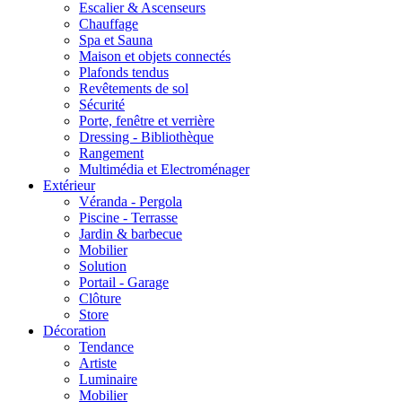
Escalier & Ascenseurs
Chauffage
Spa et Sauna
Maison et objets connectés
Plafonds tendus
Revêtements de sol
Sécurité
Porte, fenêtre et verrière
Dressing - Bibliothèque
Rangement
Multimédia et Electroménager
Extérieur
Véranda - Pergola
Piscine - Terrasse
Jardin & barbecue
Mobilier
Solution
Portail - Garage
Clôture
Store
Décoration
Tendance
Artiste
Luminaire
Mobilier