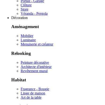
Portail - Garage
Clôture
Store
Véranda - Pergola
Décoration
Aménagement
Mobilier
Luminaire
Menuiserie et créateur
Relooking
Peinture décorative
Architecte d'intérieur
Revêtement mural
Habitat
Fragrance - Bougie
Linge de maison
Art de la table