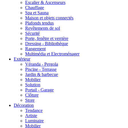
Escalier & Ascenseurs
Chauffage
Spa et Sauna
Maison et objets connectés
Plafonds tendus
Revêtements de sol
Sécurité
Porte, fenêtre et verrière
Dressing - Bibliothèque
Rangement
Multimédia et Electroménager
Extérieur
Véranda - Pergola
Piscine - Terrasse
Jardin & barbecue
Mobilier
Solution
Portail - Garage
Clôture
Store
Décoration
Tendance
Artiste
Luminaire
Mobilier