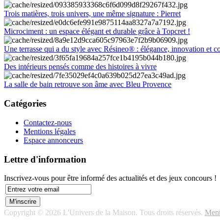
Trois matières, trois univers, une même signature : Pierret
Microciment : un espace élégant et durable grâce à Topcret !
Une terrasse qui a du style avec Résineo® : élégance, innovation et c
Des intérieurs pensés comme des histoires à vivre
La salle de bain retrouve son âme avec Bleu Provence
Catégories
Contactez-nous
Mentions légales
Espace annonceurs
Lettre d'information
Inscrivez-vous pour être informé des actualités et des jeux concours !
Copyright © 2026 L'Univers de la Maison. Tous droits réservés.
Ment