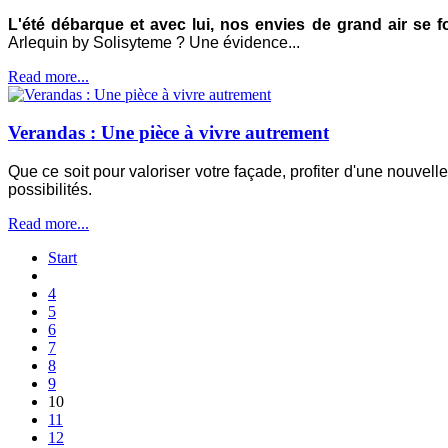
L'été débarque et avec lui, nos envies de grand air se f
Arlequin by Solisyteme ? Une évidence...
Read more...
Verandas : Une pièce à vivre autrement
Que ce soit pour valoriser votre façade, profiter d'une nouvell
possibilités.
Read more...
Start
4
5
6
7
8
9
10
11
12