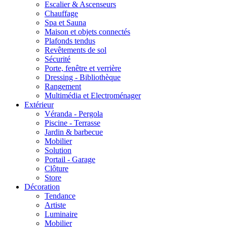
Escalier & Ascenseurs
Chauffage
Spa et Sauna
Maison et objets connectés
Plafonds tendus
Revêtements de sol
Sécurité
Porte, fenêtre et verrière
Dressing - Bibliothèque
Rangement
Multimédia et Electroménager
Extérieur
Véranda - Pergola
Piscine - Terrasse
Jardin & barbecue
Mobilier
Solution
Portail - Garage
Clôture
Store
Décoration
Tendance
Artiste
Luminaire
Mobilier