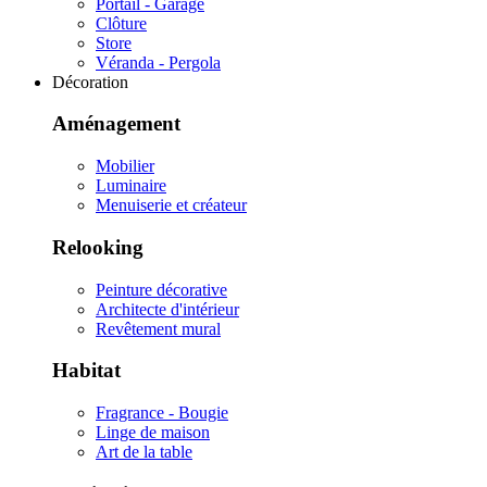
Portail - Garage
Clôture
Store
Véranda - Pergola
Décoration
Aménagement
Mobilier
Luminaire
Menuiserie et créateur
Relooking
Peinture décorative
Architecte d'intérieur
Revêtement mural
Habitat
Fragrance - Bougie
Linge de maison
Art de la table