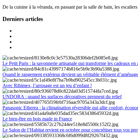
De la cuisine à la véranda, en passant par la salle de bain, les escalier
Derniers articles
Le Petit Paris : la savonnerie artisanale qui transforme les cadeaux en 
Quand le rangement extérieur devient un véritable élément d’aménag
Avec Ribimex, l’arrosage est un jeu d’enfant !
UNDORA : quand les surfaces décoratives prennent du relief
Panasonic Etherea : la climatisation réversible qui allie confort, économ
Le bien-être en bois made in France
Le Salon de l’Habitat revient en octobre pour concrétiser tous vos pro