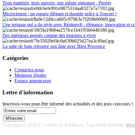
Trois matières, trois univers, une même signature : Pierret
Microciment : un espace élégant et durable grâce à Topcret !
Une terrasse qui a du style avec Résineo® : élégance, innovation et c
Des intérieurs pensés comme des histoires à vivre
La salle de bain retrouve son âme avec Bleu Provence
Catégories
Contactez-nous
Mentions légales
Espace annonceurs
Lettre d'information
Inscrivez-vous pour être informé des actualités et des jeux concours !
Copyright © 2026 L'Univers de la Maison. Tous droits réservés.
Ment