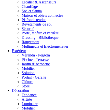
Escalier & Ascenseurs
Chauffage
Spa et Sauna
Maison et objets connectés
Plafonds tendus
Revêtements de sol
Sécurité
Porte, fenêtre et verrière
Dressing - Bibliothèque
Rangement
Multimédia et Electroménager
Extérieur
Véranda - Pergola
Piscine - Terrasse
Jardin & barbecue
Mobilier
Solution
Portail - Garage
Clôture
Store
Décoration
Tendance
Artiste
Luminaire
Mobilier