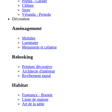
Portail - Garage
Clôture
Store
Véranda - Pergola
Décoration
Aménagement
Mobilier
Luminaire
Menuiserie et créateur
Relooking
Peinture décorative
Architecte d'intérieur
Revêtement mural
Habitat
Fragrance - Bougie
Linge de maison
Art de la table