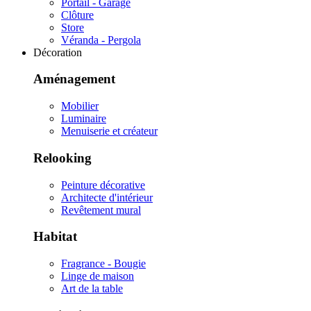
Portail - Garage
Clôture
Store
Véranda - Pergola
Décoration
Aménagement
Mobilier
Luminaire
Menuiserie et créateur
Relooking
Peinture décorative
Architecte d'intérieur
Revêtement mural
Habitat
Fragrance - Bougie
Linge de maison
Art de la table