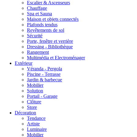
Escalier & Ascenseurs
Chauffage
Spa et Sauna
Maison et objets connectés
Plafonds tendus
Revêtements de sol
Sécurité
Porte, fenêtre et verrière
Dressing - Bibliothèque
Rangement
Multimédia et Electroménager
Extérieur
Véranda - Pergola
Piscine - Terrasse
Jardin & barbecue
Mobilier
Solution
Portail - Garage
Clôture
Store
Décoration
Tendance
Artiste
Luminaire
Mobilier