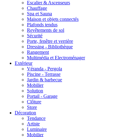
Escalier & Ascenseurs
Chauffage
Spa et Sauna
Maison et objets connectés
Plafonds tendus
Revêtements de sol
Sécurité
Porte, fenêtre et verrière
Dressing - Bibliothèque
Rangement
Multimédia et Electroménager
Extérieur
Véranda - Pergola
Piscine - Terrasse
Jardin & barbecue
Mobilier
Solution
Portail - Garage
Clôture
Store
Décoration
Tendance
Artiste
Luminaire
Mobilier