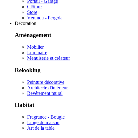
Portail - Garage
Clôture
Store
Véranda - Pergola
Décoration
Aménagement
Mobilier
Luminaire
Menuiserie et créateur
Relooking
Peinture décorative
Architecte d'intérieur
Revêtement mural
Habitat
Fragrance - Bougie
Linge de maison
Art de la table