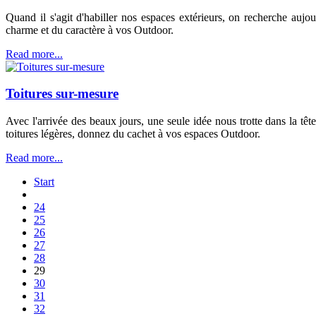
Quand il s'agit d'habiller nos espaces extérieurs, on recherche aujo
charme et du caractère à vos Outdoor.
Read more...
Toitures sur-mesure
Avec l'arrivée des beaux jours, une seule idée nous trotte dans la tête
toitures légères, donnez du cachet à vos espaces Outdoor.
Read more...
Start
24
25
26
27
28
29
30
31
32