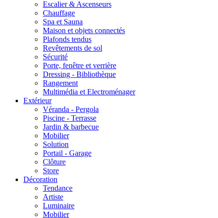
Escalier & Ascenseurs
Chauffage
Spa et Sauna
Maison et objets connectés
Plafonds tendus
Revêtements de sol
Sécurité
Porte, fenêtre et verrière
Dressing - Bibliothèque
Rangement
Multimédia et Electroménager
Extérieur
Véranda - Pergola
Piscine - Terrasse
Jardin & barbecue
Mobilier
Solution
Portail - Garage
Clôture
Store
Décoration
Tendance
Artiste
Luminaire
Mobilier