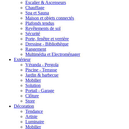
Escalier & Ascenseurs
Chauffage
Spa et Sauna
Maison et objets connectés
Plafonds tendus
Revêtements de sol
Sécurité
Porte, fenêtre et verrière
Dressing - Bibliothèque
Rangement
Multimédia et Electroménager
Extérieur
Véranda - Pergola
Piscine - Terrasse
Jardin & barbecue
Mobilier
Solution
Portail - Garage
Clôture
Store
Décoration
Tendance
Artiste
Luminaire
Mobilier