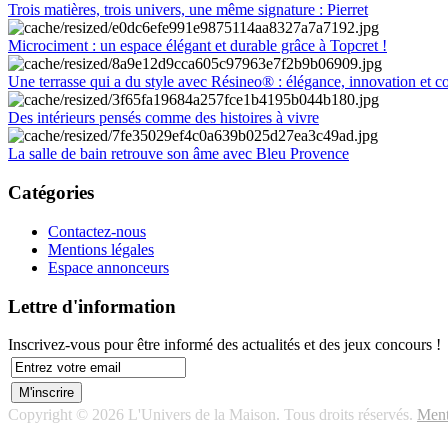
Trois matières, trois univers, une même signature : Pierret
Microciment : un espace élégant et durable grâce à Topcret !
Une terrasse qui a du style avec Résineo® : élégance, innovation et c
Des intérieurs pensés comme des histoires à vivre
La salle de bain retrouve son âme avec Bleu Provence
Catégories
Contactez-nous
Mentions légales
Espace annonceurs
Lettre d'information
Inscrivez-vous pour être informé des actualités et des jeux concours !
Copyright © 2026 L'Univers de la Maison. Tous droits réservés.
Ment