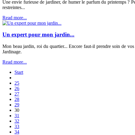
Une envie furieuse de jardiner, de humer le parfum du printemps ? Peu
restreintes...
Read more...
Un expert pour mon jardin...
Mon beau jardin, roi du quartier... Encore faut-il prendre soin de v
Jardinage.
Read more...
Start
25
26
27
28
29
30
31
32
33
34