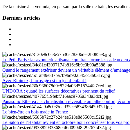
De la cuisine à la véranda, en passant par la salle de bain, les escalier
Derniers articles
Le Petit Paris : la savonnerie artisanale qui transforme les cadeaux en 
Quand le rangement extérieur devient un véritable élément d’aménag
Avec Ribimex, l’arrosage est un jeu d’enfant !
UNDORA : quand les surfaces décoratives prennent du relief
Panasonic Etherea : la climatisation réversible qui allie confort, économ
Le bien-être en bois made in France
Le Salon de l’Habitat revient en octobre pour concrétiser tous vos pro