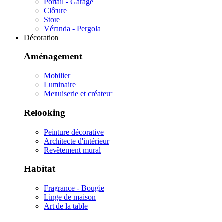
Portail - Garage
Clôture
Store
Véranda - Pergola
Décoration
Aménagement
Mobilier
Luminaire
Menuiserie et créateur
Relooking
Peinture décorative
Architecte d'intérieur
Revêtement mural
Habitat
Fragrance - Bougie
Linge de maison
Art de la table