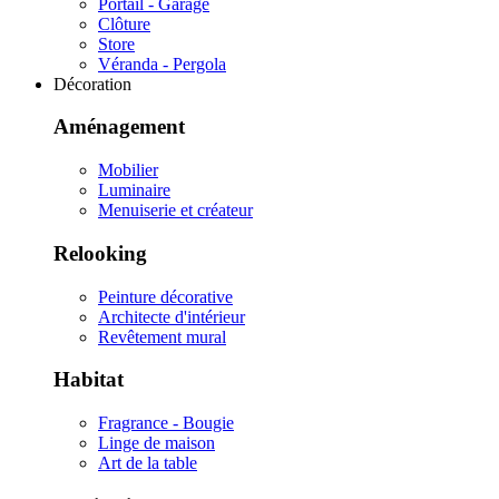
Portail - Garage
Clôture
Store
Véranda - Pergola
Décoration
Aménagement
Mobilier
Luminaire
Menuiserie et créateur
Relooking
Peinture décorative
Architecte d'intérieur
Revêtement mural
Habitat
Fragrance - Bougie
Linge de maison
Art de la table