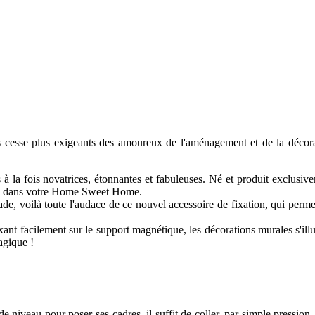
ts sans cesse plus exigeants des amoureux de l'aménagement et de la dé
s à la fois novatrices, étonnantes et fabuleuses. Né et produit exclus
eaux dans votre Home Sweet Home.
, voilà toute l'audace de ce nouvel accessoire de fixation, qui permet
xant facilement sur le support magnétique, les décorations murales s'il
agique !
niveau pour poser ses cadres, il suffit de coller, par simple pression, 