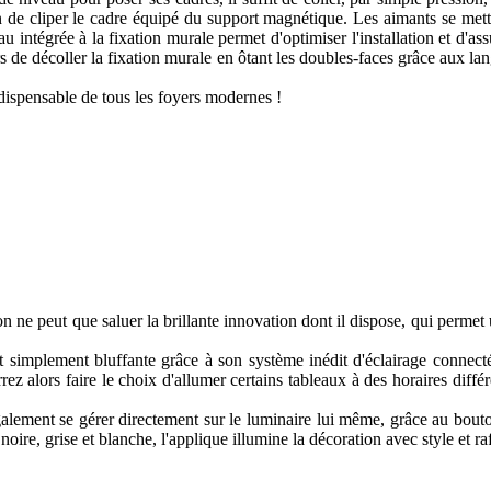
n de cliper le cadre équipé du support magnétique. Les aimants se metten
u intégrée à la fixation murale permet d'optimiser l'installation et d'as
de décoller la fixation murale en ôtant les doubles-faces grâce aux langu
indispensable de tous les foyers modernes !
n ne peut que saluer la brillante innovation dont il dispose, qui permet
t simplement bluffante grâce à son système inédit d'éclairage connecté,
z alors faire le choix d'allumer certains tableaux à des horaires différ
 également se gérer directement sur le luminaire lui même, grâce au bout
ire, grise et blanche, l'applique illumine la décoration avec style et ra