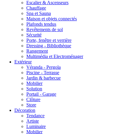
Escalier & Ascenseurs
Chauffage
Spa et Sauna
Maison et objets connectés
Plafonds tendus
Revêtements de sol
Sécurité
Porte, fenêtre et verrière
Dressing - Bibliothèque
Rangement
Multimédia et Electroménager
Extérieur
Véranda - Pergola
Piscine - Terrasse
Jardin & barbecue
Mobilier
Solution
Portail - Garage
Clôture
Store
Décoration
Tendance
Artiste
Luminaire
Mobilier