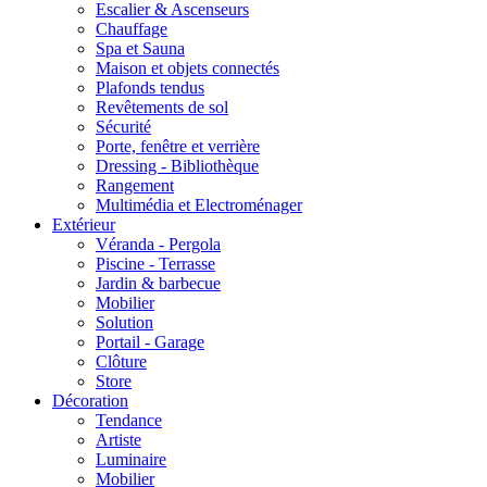
Escalier & Ascenseurs
Chauffage
Spa et Sauna
Maison et objets connectés
Plafonds tendus
Revêtements de sol
Sécurité
Porte, fenêtre et verrière
Dressing - Bibliothèque
Rangement
Multimédia et Electroménager
Extérieur
Véranda - Pergola
Piscine - Terrasse
Jardin & barbecue
Mobilier
Solution
Portail - Garage
Clôture
Store
Décoration
Tendance
Artiste
Luminaire
Mobilier