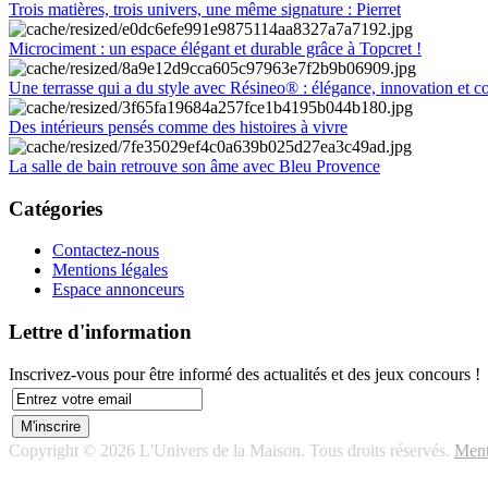
Trois matières, trois univers, une même signature : Pierret
Microciment : un espace élégant et durable grâce à Topcret !
Une terrasse qui a du style avec Résineo® : élégance, innovation et c
Des intérieurs pensés comme des histoires à vivre
La salle de bain retrouve son âme avec Bleu Provence
Catégories
Contactez-nous
Mentions légales
Espace annonceurs
Lettre d'information
Inscrivez-vous pour être informé des actualités et des jeux concours !
Copyright © 2026 L'Univers de la Maison. Tous droits réservés.
Ment