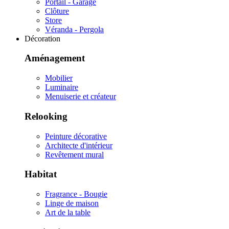
Portail - Garage
Clôture
Store
Véranda - Pergola
Décoration
Aménagement
Mobilier
Luminaire
Menuiserie et créateur
Relooking
Peinture décorative
Architecte d'intérieur
Revêtement mural
Habitat
Fragrance - Bougie
Linge de maison
Art de la table