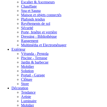
Escalier & Ascenseurs
Chauffage
Spa et Sauna
Maison et objets connectés
Plafonds tendus
Revêtements de sol
Sécurité
Porte, fenêtre et verrière
Dressing - Bibliothèque
Rangement
Multimédia et Electroménager
Extérieur
Véranda - Pergola
Piscine - Terrasse
Jardin & barbecue
Mobilier
Solution
Portail - Garage
Clôture
Store
Décoration
Tendance
Artiste
Luminaire
Mobilier