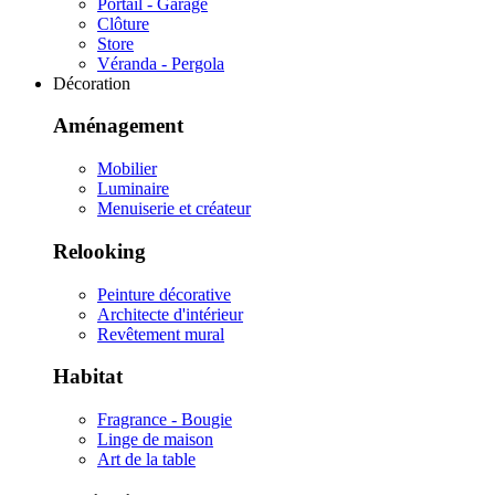
Portail - Garage
Clôture
Store
Véranda - Pergola
Décoration
Aménagement
Mobilier
Luminaire
Menuiserie et créateur
Relooking
Peinture décorative
Architecte d'intérieur
Revêtement mural
Habitat
Fragrance - Bougie
Linge de maison
Art de la table