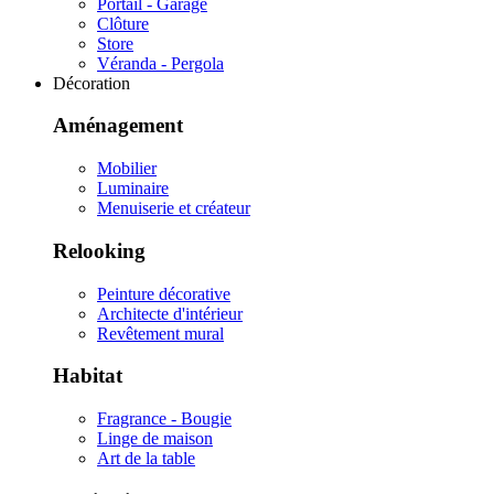
Portail - Garage
Clôture
Store
Véranda - Pergola
Décoration
Aménagement
Mobilier
Luminaire
Menuiserie et créateur
Relooking
Peinture décorative
Architecte d'intérieur
Revêtement mural
Habitat
Fragrance - Bougie
Linge de maison
Art de la table