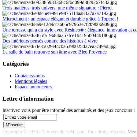
Trois matières, trois univers, une même signature : Pierret
Microciment : un espace élégant et durable grâce à Topcret !
Une terrasse qui a du style avec Résineo® : élégance, innovation et c
Des intérieurs pensés comme des histoires à vivre
La salle de bain retrouve son âme avec Bleu Provence
Catégories
Contactez-nous
Mentions légales
Espace annonceurs
Lettre d'information
Inscrivez-vous pour être informé des actualités et des jeux concours !
Copyright © 2026 L'Univers de la Maison. Tous droits réservés.
Ment