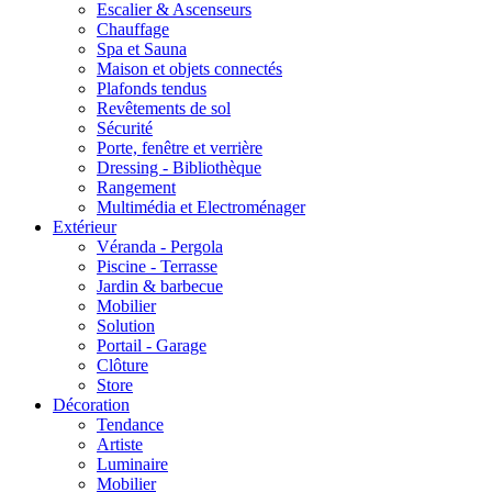
Escalier & Ascenseurs
Chauffage
Spa et Sauna
Maison et objets connectés
Plafonds tendus
Revêtements de sol
Sécurité
Porte, fenêtre et verrière
Dressing - Bibliothèque
Rangement
Multimédia et Electroménager
Extérieur
Véranda - Pergola
Piscine - Terrasse
Jardin & barbecue
Mobilier
Solution
Portail - Garage
Clôture
Store
Décoration
Tendance
Artiste
Luminaire
Mobilier