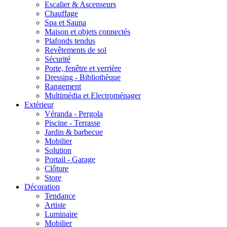
Escalier & Ascenseurs
Chauffage
Spa et Sauna
Maison et objets connectés
Plafonds tendus
Revêtements de sol
Sécurité
Porte, fenêtre et verrière
Dressing - Bibliothèque
Rangement
Multimédia et Electroménager
Extérieur
Véranda - Pergola
Piscine - Terrasse
Jardin & barbecue
Mobilier
Solution
Portail - Garage
Clôture
Store
Décoration
Tendance
Artiste
Luminaire
Mobilier