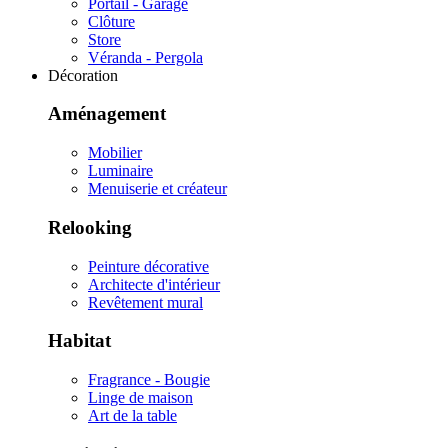
Portail - Garage
Clôture
Store
Véranda - Pergola
Décoration
Aménagement
Mobilier
Luminaire
Menuiserie et créateur
Relooking
Peinture décorative
Architecte d'intérieur
Revêtement mural
Habitat
Fragrance - Bougie
Linge de maison
Art de la table