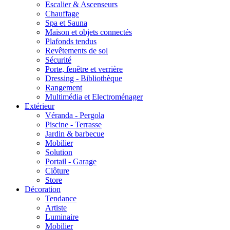
Escalier & Ascenseurs
Chauffage
Spa et Sauna
Maison et objets connectés
Plafonds tendus
Revêtements de sol
Sécurité
Porte, fenêtre et verrière
Dressing - Bibliothèque
Rangement
Multimédia et Electroménager
Extérieur
Véranda - Pergola
Piscine - Terrasse
Jardin & barbecue
Mobilier
Solution
Portail - Garage
Clôture
Store
Décoration
Tendance
Artiste
Luminaire
Mobilier