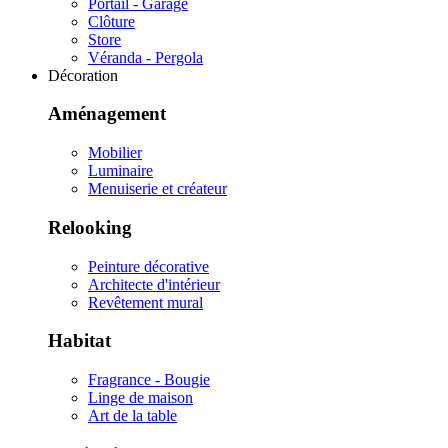
Portail - Garage
Clôture
Store
Véranda - Pergola
Décoration
Aménagement
Mobilier
Luminaire
Menuiserie et créateur
Relooking
Peinture décorative
Architecte d'intérieur
Revêtement mural
Habitat
Fragrance - Bougie
Linge de maison
Art de la table