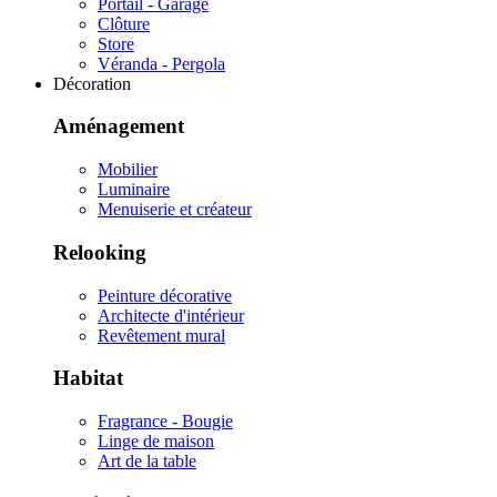
Portail - Garage
Clôture
Store
Véranda - Pergola
Décoration
Aménagement
Mobilier
Luminaire
Menuiserie et créateur
Relooking
Peinture décorative
Architecte d'intérieur
Revêtement mural
Habitat
Fragrance - Bougie
Linge de maison
Art de la table