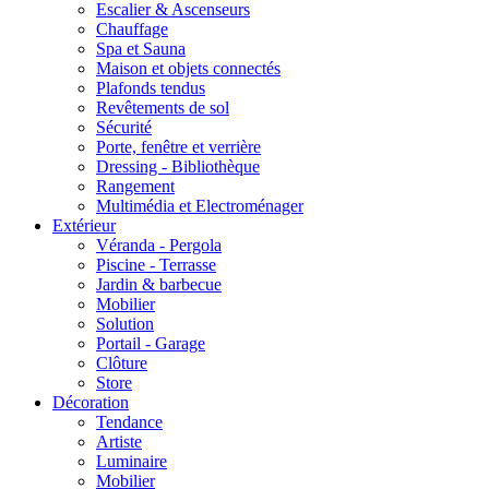
Escalier & Ascenseurs
Chauffage
Spa et Sauna
Maison et objets connectés
Plafonds tendus
Revêtements de sol
Sécurité
Porte, fenêtre et verrière
Dressing - Bibliothèque
Rangement
Multimédia et Electroménager
Extérieur
Véranda - Pergola
Piscine - Terrasse
Jardin & barbecue
Mobilier
Solution
Portail - Garage
Clôture
Store
Décoration
Tendance
Artiste
Luminaire
Mobilier