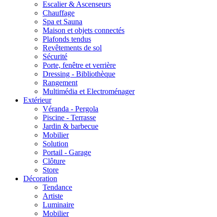
Escalier & Ascenseurs
Chauffage
Spa et Sauna
Maison et objets connectés
Plafonds tendus
Revêtements de sol
Sécurité
Porte, fenêtre et verrière
Dressing - Bibliothèque
Rangement
Multimédia et Electroménager
Extérieur
Véranda - Pergola
Piscine - Terrasse
Jardin & barbecue
Mobilier
Solution
Portail - Garage
Clôture
Store
Décoration
Tendance
Artiste
Luminaire
Mobilier