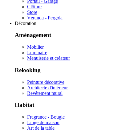
Portail - Garage
Clôture
Store
Véranda - Pergola
Décoration
Aménagement
Mobilier
Luminaire
Menuiserie et créateur
Relooking
Peinture décorative
Architecte d'intérieur
Revêtement mural
Habitat
Fragrance - Bougie
Linge de maison
Art de la table