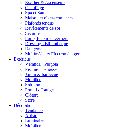
Escalier & Ascenseurs
Chauffage
Spa et Sauna
Maison et objets connectés
Plafonds tendus
Revêtements de sol
Sécurité
Porte, fenêtre et verrière
Dressing - Bibliothèque
Rangement
Multimédia et Electroménager
Extérieur
Véranda - Pergola
Piscine - Terrasse
Jardin & barbecue
Mobilier
Solution
Portail - Garage
Clôture
Store
Décoration
Tendance
Artiste
Luminaire
Mobilier