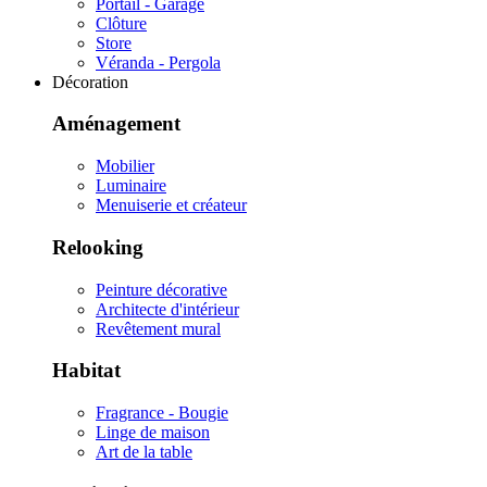
Portail - Garage
Clôture
Store
Véranda - Pergola
Décoration
Aménagement
Mobilier
Luminaire
Menuiserie et créateur
Relooking
Peinture décorative
Architecte d'intérieur
Revêtement mural
Habitat
Fragrance - Bougie
Linge de maison
Art de la table