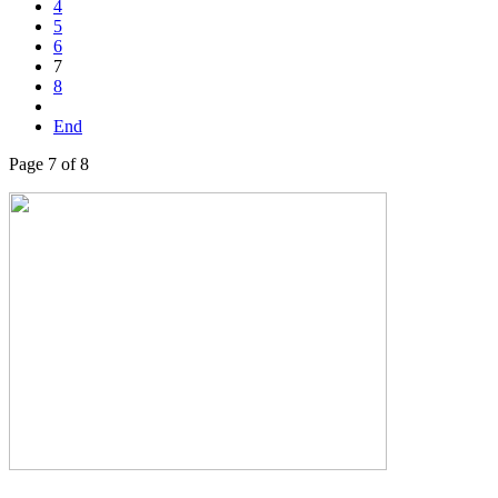
4
5
6
7
8
End
Page 7 of 8