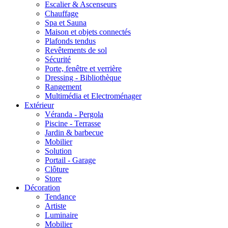
Escalier & Ascenseurs
Chauffage
Spa et Sauna
Maison et objets connectés
Plafonds tendus
Revêtements de sol
Sécurité
Porte, fenêtre et verrière
Dressing - Bibliothèque
Rangement
Multimédia et Electroménager
Extérieur
Véranda - Pergola
Piscine - Terrasse
Jardin & barbecue
Mobilier
Solution
Portail - Garage
Clôture
Store
Décoration
Tendance
Artiste
Luminaire
Mobilier