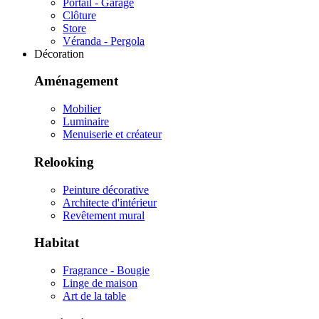
Portail - Garage
Clôture
Store
Véranda - Pergola
Décoration
Aménagement
Mobilier
Luminaire
Menuiserie et créateur
Relooking
Peinture décorative
Architecte d'intérieur
Revêtement mural
Habitat
Fragrance - Bougie
Linge de maison
Art de la table