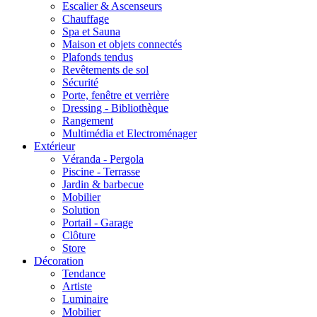
Escalier & Ascenseurs
Chauffage
Spa et Sauna
Maison et objets connectés
Plafonds tendus
Revêtements de sol
Sécurité
Porte, fenêtre et verrière
Dressing - Bibliothèque
Rangement
Multimédia et Electroménager
Extérieur
Véranda - Pergola
Piscine - Terrasse
Jardin & barbecue
Mobilier
Solution
Portail - Garage
Clôture
Store
Décoration
Tendance
Artiste
Luminaire
Mobilier