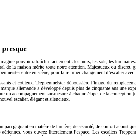
 presque
magine pouvoir rafraîchir facilement : les murs, les sols, les luminaire
ral de la maison mérite toute notre attention. Majestueux ou discret, gr
reppenmeister entre en scène, pour faire rimer changement d’escalier ave
lissants et coûteux. Treppenmeister dépoussière l’image du remplaceme
 marque allemande a développé depuis plus de cinquante ans une experti
ssure un accompagnement sur-mesure à chaque étape, de la conception ju
ouvel escalier, élégant et silencieux.
 un pari gagnant en matière de lumière, de sécurité, de confort acoustiq
aériennes, vous ouvrez littéralement l’espace. Les escaliers Treppen