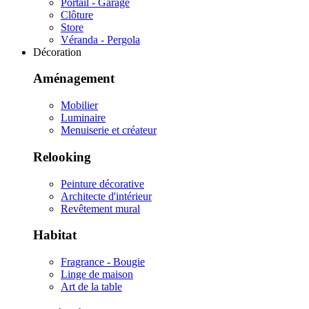
Portail - Garage
Clôture
Store
Véranda - Pergola
Décoration
Aménagement
Mobilier
Luminaire
Menuiserie et créateur
Relooking
Peinture décorative
Architecte d'intérieur
Revêtement mural
Habitat
Fragrance - Bougie
Linge de maison
Art de la table