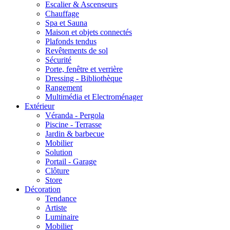
Escalier & Ascenseurs
Chauffage
Spa et Sauna
Maison et objets connectés
Plafonds tendus
Revêtements de sol
Sécurité
Porte, fenêtre et verrière
Dressing - Bibliothèque
Rangement
Multimédia et Electroménager
Extérieur
Véranda - Pergola
Piscine - Terrasse
Jardin & barbecue
Mobilier
Solution
Portail - Garage
Clôture
Store
Décoration
Tendance
Artiste
Luminaire
Mobilier