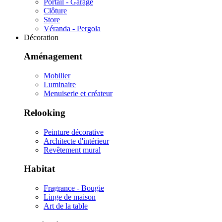
Portail - Garage
Clôture
Store
Véranda - Pergola
Décoration
Aménagement
Mobilier
Luminaire
Menuiserie et créateur
Relooking
Peinture décorative
Architecte d'intérieur
Revêtement mural
Habitat
Fragrance - Bougie
Linge de maison
Art de la table