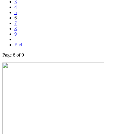
3
4
5
6
7
8
9
End
Page 6 of 9