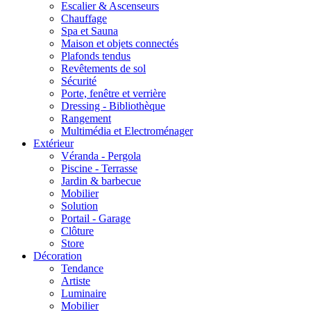
Escalier & Ascenseurs
Chauffage
Spa et Sauna
Maison et objets connectés
Plafonds tendus
Revêtements de sol
Sécurité
Porte, fenêtre et verrière
Dressing - Bibliothèque
Rangement
Multimédia et Electroménager
Extérieur
Véranda - Pergola
Piscine - Terrasse
Jardin & barbecue
Mobilier
Solution
Portail - Garage
Clôture
Store
Décoration
Tendance
Artiste
Luminaire
Mobilier