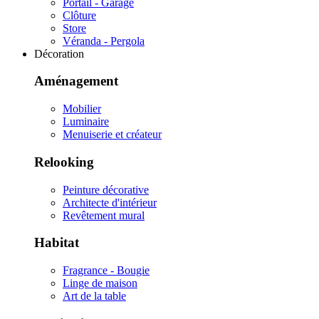
Portail - Garage
Clôture
Store
Véranda - Pergola
Décoration
Aménagement
Mobilier
Luminaire
Menuiserie et créateur
Relooking
Peinture décorative
Architecte d'intérieur
Revêtement mural
Habitat
Fragrance - Bougie
Linge de maison
Art de la table