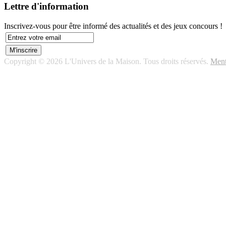
Lettre d'information
Inscrivez-vous pour être informé des actualités et des jeux concours !
Copyright © 2026 L'Univers de la Maison. Tous droits réservés.
Ment