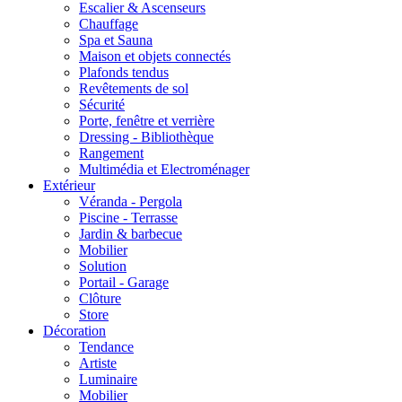
Escalier & Ascenseurs
Chauffage
Spa et Sauna
Maison et objets connectés
Plafonds tendus
Revêtements de sol
Sécurité
Porte, fenêtre et verrière
Dressing - Bibliothèque
Rangement
Multimédia et Electroménager
Extérieur
Véranda - Pergola
Piscine - Terrasse
Jardin & barbecue
Mobilier
Solution
Portail - Garage
Clôture
Store
Décoration
Tendance
Artiste
Luminaire
Mobilier