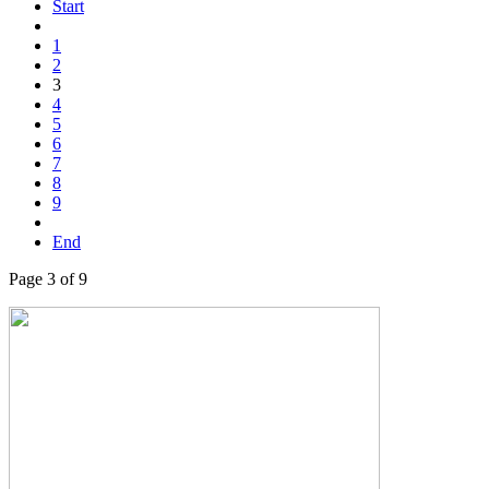
Start
1
2
3
4
5
6
7
8
9
End
Page 3 of 9