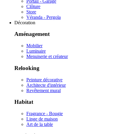
Portail - Garage
Clôture
Store
Véranda - Pergola
Décoration
Aménagement
Mobilier
Luminaire
Menuiserie et créateur
Relooking
Peinture décorative
Architecte d'intérieur
Revêtement mural
Habitat
Fragrance - Bougie
Linge de maison
Art de la table