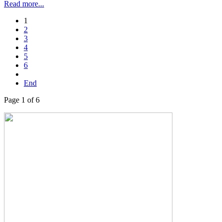
Read more...
1
2
3
4
5
6
End
Page 1 of 6