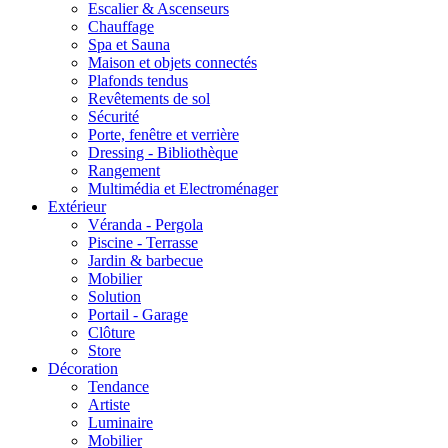
Escalier & Ascenseurs
Chauffage
Spa et Sauna
Maison et objets connectés
Plafonds tendus
Revêtements de sol
Sécurité
Porte, fenêtre et verrière
Dressing - Bibliothèque
Rangement
Multimédia et Electroménager
Extérieur
Véranda - Pergola
Piscine - Terrasse
Jardin & barbecue
Mobilier
Solution
Portail - Garage
Clôture
Store
Décoration
Tendance
Artiste
Luminaire
Mobilier