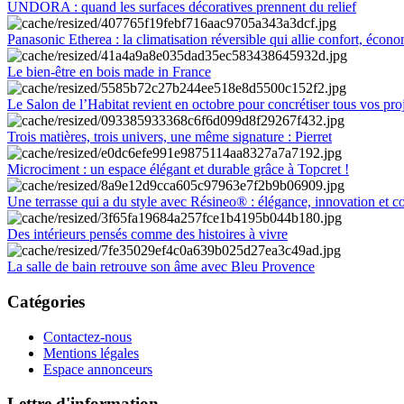
UNDORA : quand les surfaces décoratives prennent du relief
Panasonic Etherea : la climatisation réversible qui allie confort, économ
Le bien-être en bois made in France
Le Salon de l’Habitat revient en octobre pour concrétiser tous vos pro
Trois matières, trois univers, une même signature : Pierret
Microciment : un espace élégant et durable grâce à Topcret !
Une terrasse qui a du style avec Résineo® : élégance, innovation et c
Des intérieurs pensés comme des histoires à vivre
La salle de bain retrouve son âme avec Bleu Provence
Catégories
Contactez-nous
Mentions légales
Espace annonceurs
Lettre d'information