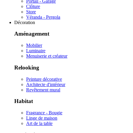
Portail - Garage
Clôture
Store
Véranda - Pergola
Décoration
Aménagement
Mobilier
Luminaire
Menuiserie et créateur
Relooking
Peinture décorative
Architecte d'intérieur
Revêtement mural
Habitat
Fragrance - Bougie
Linge de maison
Art de la table