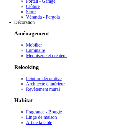
Portail - Garage
Clôture
Store
Véranda - Pergola
Décoration
Aménagement
Mobilier
Luminaire
Menuiserie et créateur
Relooking
Peinture décorative
Architecte d'intérieur
Revêtement mural
Habitat
Fragrance - Bougie
Linge de maison
Art de la table