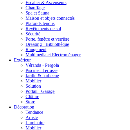
Escalier & Ascenseurs
Chauffage
Spa et Sauna
Maison et objets connectés
Plafonds tendus
Revêtements de sol
Sécurité
Porte, fenêtre et verrière
Dressing - Bibliothèque
Rangement
Multimédia et Electroménager
Extérieur
Véranda - Pergola
Piscine - Terrasse
Jardin & barbecue
Mobilier
Solution
Portail - Garage
Clôture
Store
Décoration
Tendance
Artiste
Luminaire
Mobilier