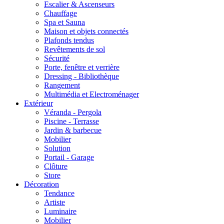
Escalier & Ascenseurs
Chauffage
Spa et Sauna
Maison et objets connectés
Plafonds tendus
Revêtements de sol
Sécurité
Porte, fenêtre et verrière
Dressing - Bibliothèque
Rangement
Multimédia et Electroménager
Extérieur
Véranda - Pergola
Piscine - Terrasse
Jardin & barbecue
Mobilier
Solution
Portail - Garage
Clôture
Store
Décoration
Tendance
Artiste
Luminaire
Mobilier