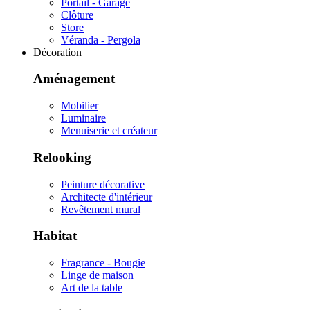
Portail - Garage
Clôture
Store
Véranda - Pergola
Décoration
Aménagement
Mobilier
Luminaire
Menuiserie et créateur
Relooking
Peinture décorative
Architecte d'intérieur
Revêtement mural
Habitat
Fragrance - Bougie
Linge de maison
Art de la table