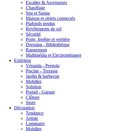
Escalier & Ascenseurs
Chauffage
Spa et Sauna
Maison et objets connectés
Plafonds tendus
Revêtements de sol
Sécurité
Porte, fenêtre et verrière
Dressing - Bibliothèque
Rangement
Multimédia et Electroménager
Extérieur
Véranda - Pergola
Piscine - Terrasse
Jardin & barbecue
Mobilier
Solution
Portail - Garage
Clôture
Store
Décoration
Tendance
Artiste
Luminaire
Mobilier