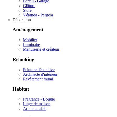
Portail - Garage
Clôture
Store
Véranda - Pergola
Décoration
Aménagement
Mobilier
Luminaire
Menuiserie et créateur
Relooking
Peinture décorative
Architecte d'intérieur
Revêtement mural
Habitat
Fragrance - Bougie
Linge de maison
Art de la table