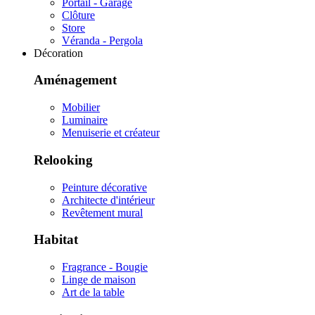
Portail - Garage
Clôture
Store
Véranda - Pergola
Décoration
Aménagement
Mobilier
Luminaire
Menuiserie et créateur
Relooking
Peinture décorative
Architecte d'intérieur
Revêtement mural
Habitat
Fragrance - Bougie
Linge de maison
Art de la table