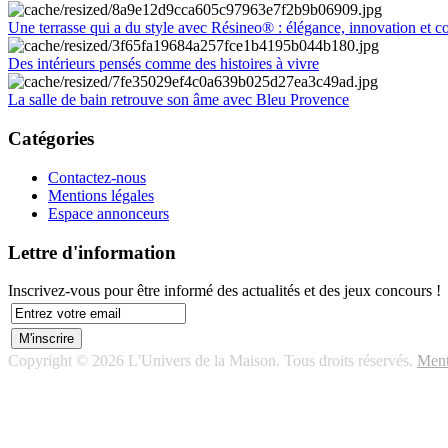
Une terrasse qui a du style avec Résineo® : élégance, innovation et c
Des intérieurs pensés comme des histoires à vivre
La salle de bain retrouve son âme avec Bleu Provence
Catégories
Contactez-nous
Mentions légales
Espace annonceurs
Lettre d'information
Inscrivez-vous pour être informé des actualités et des jeux concours !
Copyright © 2026 L'Univers de la Maison. Tous droits réservés.
Ment