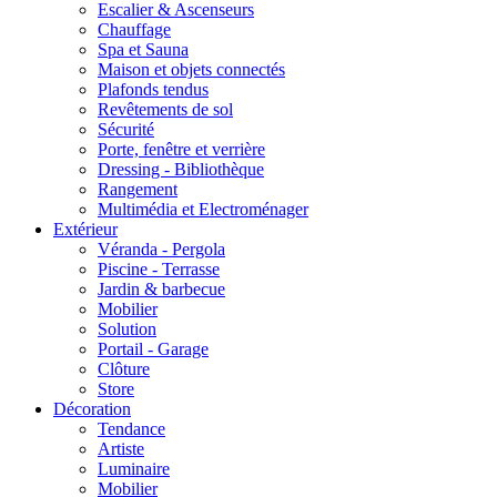
Escalier & Ascenseurs
Chauffage
Spa et Sauna
Maison et objets connectés
Plafonds tendus
Revêtements de sol
Sécurité
Porte, fenêtre et verrière
Dressing - Bibliothèque
Rangement
Multimédia et Electroménager
Extérieur
Véranda - Pergola
Piscine - Terrasse
Jardin & barbecue
Mobilier
Solution
Portail - Garage
Clôture
Store
Décoration
Tendance
Artiste
Luminaire
Mobilier