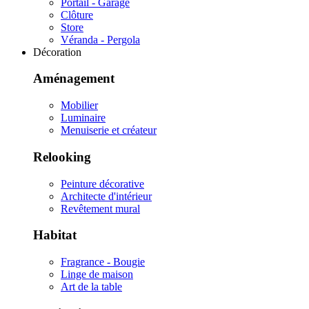
Portail - Garage
Clôture
Store
Véranda - Pergola
Décoration
Aménagement
Mobilier
Luminaire
Menuiserie et créateur
Relooking
Peinture décorative
Architecte d'intérieur
Revêtement mural
Habitat
Fragrance - Bougie
Linge de maison
Art de la table