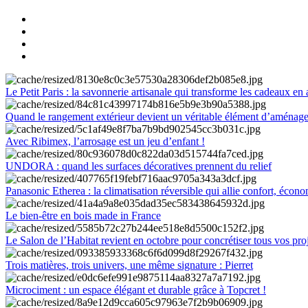
Le Petit Paris : la savonnerie artisanale qui transforme les cadeaux en 
Quand le rangement extérieur devient un véritable élément d’aménag
Avec Ribimex, l’arrosage est un jeu d’enfant !
UNDORA : quand les surfaces décoratives prennent du relief
Panasonic Etherea : la climatisation réversible qui allie confort, économ
Le bien-être en bois made in France
Le Salon de l’Habitat revient en octobre pour concrétiser tous vos pro
Trois matières, trois univers, une même signature : Pierret
Microciment : un espace élégant et durable grâce à Topcret !