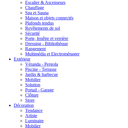
Escalier & Ascenseurs
Chauffage
Spa et Sauna
Maison et objets connectés
Plafonds tendus
Revêtements de sol
Sécurité
Porte, fenêtre et verrière
Dressing - Bibliothèque
Rangement
Multimédia et Electroménager
Extérieur
Véranda - Pergola
Piscine - Terrasse
Jardin & barbecue
Mobilier
Solution
Portail - Garage
Clôture
Store
Décoration
Tendance
Artiste
Luminaire
Mobilier