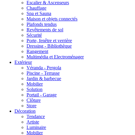
Escalier & Ascenseurs
Chauffage
Spa et Sauna
Maison et objets connectés
Plafonds tendus
Revêtements de sol
Sécurité
Porte, fenêtre et verrière
Dressing - Bibliothèque
Rangement
Multimédia et Electroménager
Extérieur
Véranda - Pergola
Piscine - Terrasse
Jardin & barbecue
Mobilier
Solution
Portail - Garage
Clôture
Store
Décoration
Tendance
Artiste
Luminaire
Mobilier