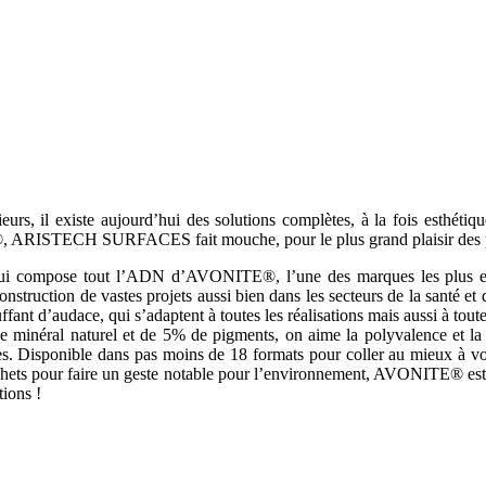
eurs, il existe aujourd’hui des solutions complètes, à la fois esthéti
 ARISTECH SURFACES fait mouche, pour le plus grand plaisir des pr
ute ce qui compose tout l’ADN d’AVONITE®, l’une des marques les p
ruction de vastes projets aussi bien dans les secteurs de la santé et 
nt d’audace, qui s’adaptent à toutes les réalisations mais aussi à toute
inéral naturel et de 5% de pigments, on aime la polyvalence et la 
ntes. Disponible dans pas moins de 18 formats pour coller au mieux à 
 déchets pour faire un geste notable pour l’environnement, AVONITE® es
tions !