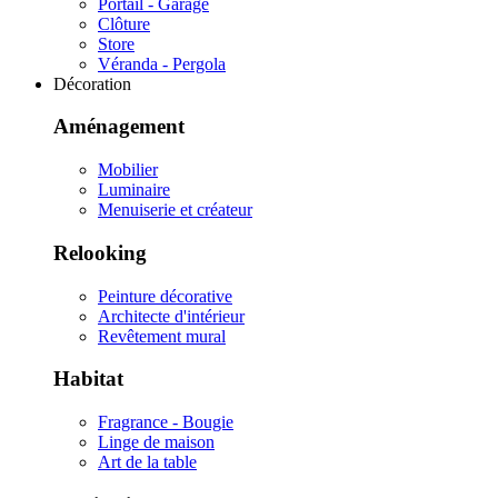
Portail - Garage
Clôture
Store
Véranda - Pergola
Décoration
Aménagement
Mobilier
Luminaire
Menuiserie et créateur
Relooking
Peinture décorative
Architecte d'intérieur
Revêtement mural
Habitat
Fragrance - Bougie
Linge de maison
Art de la table