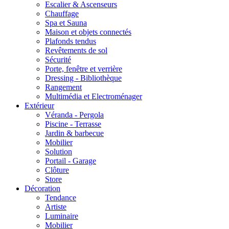
Escalier & Ascenseurs
Chauffage
Spa et Sauna
Maison et objets connectés
Plafonds tendus
Revêtements de sol
Sécurité
Porte, fenêtre et verrière
Dressing - Bibliothèque
Rangement
Multimédia et Electroménager
Extérieur
Véranda - Pergola
Piscine - Terrasse
Jardin & barbecue
Mobilier
Solution
Portail - Garage
Clôture
Store
Décoration
Tendance
Artiste
Luminaire
Mobilier