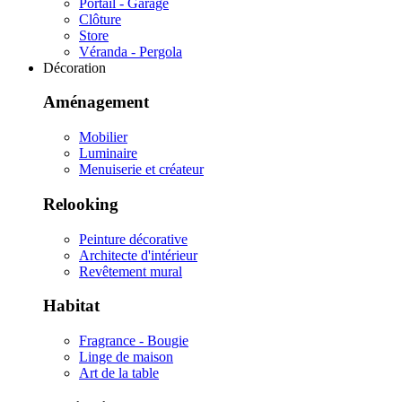
Portail - Garage
Clôture
Store
Véranda - Pergola
Décoration
Aménagement
Mobilier
Luminaire
Menuiserie et créateur
Relooking
Peinture décorative
Architecte d'intérieur
Revêtement mural
Habitat
Fragrance - Bougie
Linge de maison
Art de la table