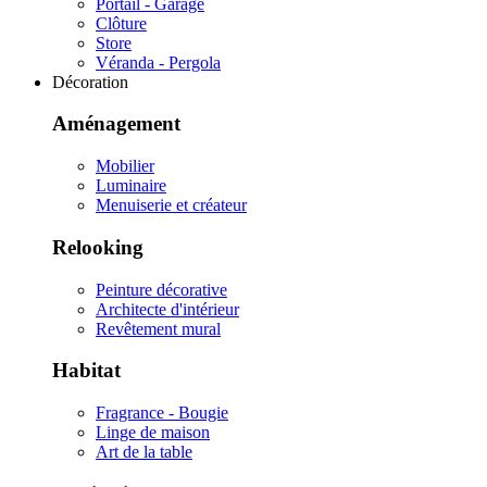
Portail - Garage
Clôture
Store
Véranda - Pergola
Décoration
Aménagement
Mobilier
Luminaire
Menuiserie et créateur
Relooking
Peinture décorative
Architecte d'intérieur
Revêtement mural
Habitat
Fragrance - Bougie
Linge de maison
Art de la table