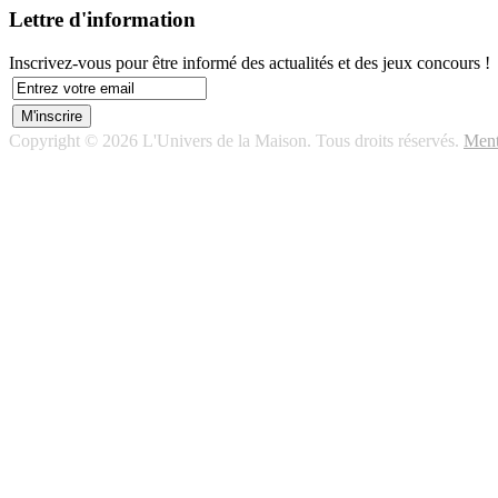
Lettre d'information
Inscrivez-vous pour être informé des actualités et des jeux concours !
Copyright © 2026 L'Univers de la Maison. Tous droits réservés.
Ment