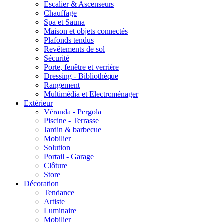
Escalier & Ascenseurs
Chauffage
Spa et Sauna
Maison et objets connectés
Plafonds tendus
Revêtements de sol
Sécurité
Porte, fenêtre et verrière
Dressing - Bibliothèque
Rangement
Multimédia et Electroménager
Extérieur
Véranda - Pergola
Piscine - Terrasse
Jardin & barbecue
Mobilier
Solution
Portail - Garage
Clôture
Store
Décoration
Tendance
Artiste
Luminaire
Mobilier