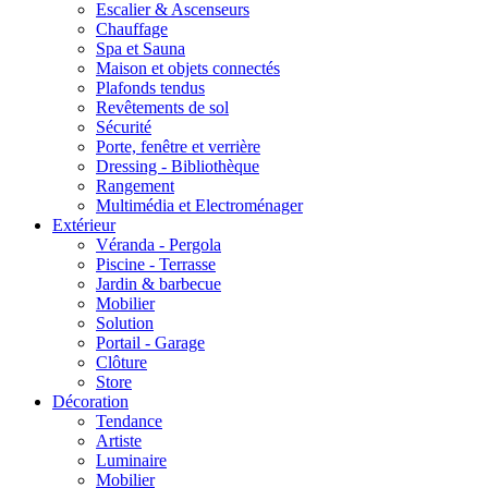
Escalier & Ascenseurs
Chauffage
Spa et Sauna
Maison et objets connectés
Plafonds tendus
Revêtements de sol
Sécurité
Porte, fenêtre et verrière
Dressing - Bibliothèque
Rangement
Multimédia et Electroménager
Extérieur
Véranda - Pergola
Piscine - Terrasse
Jardin & barbecue
Mobilier
Solution
Portail - Garage
Clôture
Store
Décoration
Tendance
Artiste
Luminaire
Mobilier