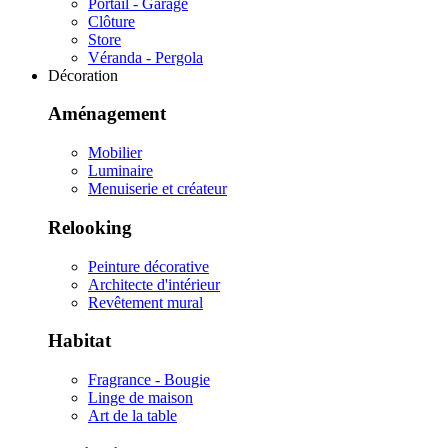
Portail - Garage
Clôture
Store
Véranda - Pergola
Décoration
Aménagement
Mobilier
Luminaire
Menuiserie et créateur
Relooking
Peinture décorative
Architecte d'intérieur
Revêtement mural
Habitat
Fragrance - Bougie
Linge de maison
Art de la table