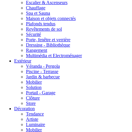
Escalier & Ascenseurs
Chauffage
Spa et Sauna
Maison et objets connectés
Plafonds tendus
Revêtements de sol
Sécurité
Porte, fenêtre et verrière
Dressing - Bibliothèque
Rangement
Multimédia et Electroménager
Extérieur
Véranda - Pergola
Piscine - Terrasse
Jardin & barbecue
Mobilier
Solution
Portail - Garage
Clôture
Store
Décoration
Tendance
Artiste
Luminaire
Mobilier