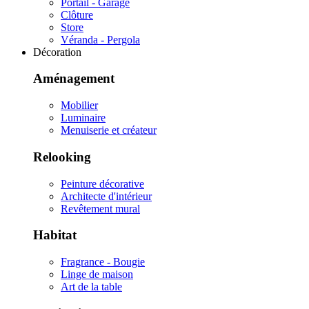
Portail - Garage
Clôture
Store
Véranda - Pergola
Décoration
Aménagement
Mobilier
Luminaire
Menuiserie et créateur
Relooking
Peinture décorative
Architecte d'intérieur
Revêtement mural
Habitat
Fragrance - Bougie
Linge de maison
Art de la table