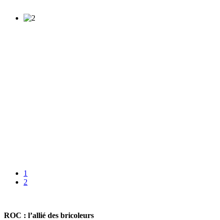
1
2
ROC : l’allié des bricoleurs