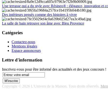
Une terrasse qui a du style avec Résineo® : élégance, innovation et c
Des intérieurs pensés comme des histoires à vivre
La salle de bain retrouve son âme avec Bleu Provence
Catégories
Contactez-nous
Mentions légales
Espace annonceurs
Lettre d'information
Inscrivez-vous pour être informé des actualités et des jeux concours !
Copyright © 2026 L'Univers de la Maison. Tous droits réservés.
Ment