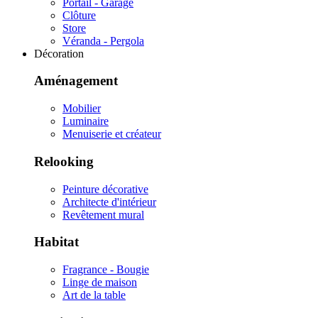
Portail - Garage
Clôture
Store
Véranda - Pergola
Décoration
Aménagement
Mobilier
Luminaire
Menuiserie et créateur
Relooking
Peinture décorative
Architecte d'intérieur
Revêtement mural
Habitat
Fragrance - Bougie
Linge de maison
Art de la table