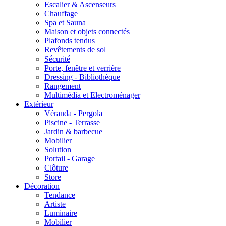
Escalier & Ascenseurs
Chauffage
Spa et Sauna
Maison et objets connectés
Plafonds tendus
Revêtements de sol
Sécurité
Porte, fenêtre et verrière
Dressing - Bibliothèque
Rangement
Multimédia et Electroménager
Extérieur
Véranda - Pergola
Piscine - Terrasse
Jardin & barbecue
Mobilier
Solution
Portail - Garage
Clôture
Store
Décoration
Tendance
Artiste
Luminaire
Mobilier