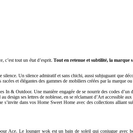
 c’est tout un état d’esprit.
Tout en retenue et subtilité, la marque s
silence. Un silence admiratif et sans chichi, aussi subjuguant que déconc
s racées et élégantes des gammes de mobiliers créées par la marque ou 
es In & Outdoor. Une manière engagée de se nourrir des codes d’un de
nd au design ses lettres de noblesse, en se réclamant d’Art accessible au
 s’invite dans vos Home Sweet Home avec des collections alliant subtil
ur Ace. Le lounger wok est un bain de soleil qui conjugue avec bon