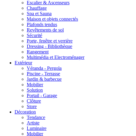
Escalier & Ascenseurs
Chauffage
Spa et Sauna
Maison et objets connectés
Plafonds tendus
Revêtements de sol
Sécurité
Porte, fenêtre et verrière
Dressing - Bibliothèque
Rangement
Multimédia et Electroménager
Extérieur
Véranda - Pergola
Piscine - Terrasse
Jardin & barbecue
Mobilier
Solution
Portail - Garage
Clôture
Store
Décoration
Tendance
Artiste
Luminaire
Mobilier