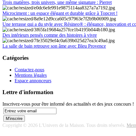
Trois matières, trois univers, une même signature : Pierret
Microciment : un espace élégant et durable grâce à Topcret !
Une terrasse qui a du style avec Résineo® : élégance, innovation et c
Des intérieurs pensés comme des histoires à vivre
La salle de bain retrouve son âme avec Bleu Provence
Catégories
Contactez-nous
Mentions légales
Espace annonceurs
Lettre d'information
Inscrivez-vous pour être informé des actualités et des jeux concours !
Copyright © 2026 L'Univers de la Maison. Tous droits réservés.
Ment