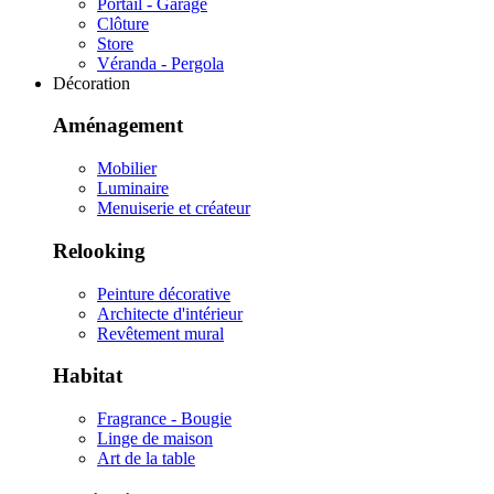
Portail - Garage
Clôture
Store
Véranda - Pergola
Décoration
Aménagement
Mobilier
Luminaire
Menuiserie et créateur
Relooking
Peinture décorative
Architecte d'intérieur
Revêtement mural
Habitat
Fragrance - Bougie
Linge de maison
Art de la table