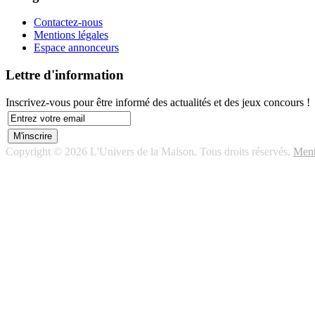
Contactez-nous
Mentions légales
Espace annonceurs
Lettre d'information
Inscrivez-vous pour être informé des actualités et des jeux concours !
Copyright © 2026 L'Univers de la Maison. Tous droits réservés.
Ment