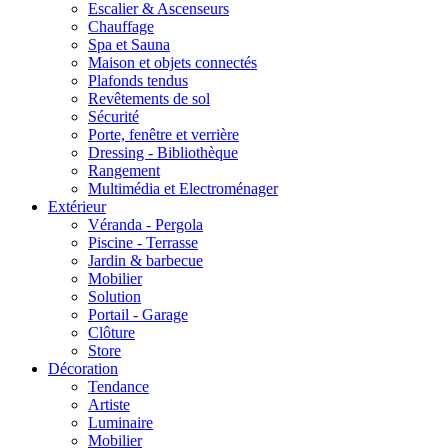
Escalier & Ascenseurs
Chauffage
Spa et Sauna
Maison et objets connectés
Plafonds tendus
Revêtements de sol
Sécurité
Porte, fenêtre et verrière
Dressing - Bibliothèque
Rangement
Multimédia et Electroménager
Extérieur
Véranda - Pergola
Piscine - Terrasse
Jardin & barbecue
Mobilier
Solution
Portail - Garage
Clôture
Store
Décoration
Tendance
Artiste
Luminaire
Mobilier