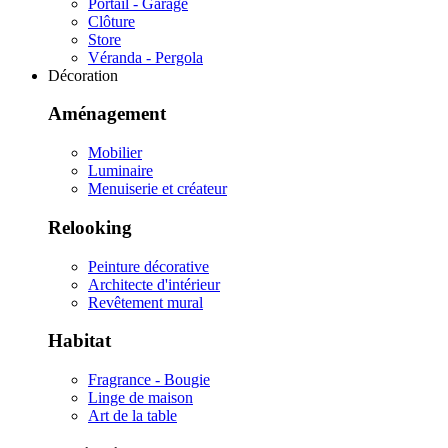
Portail - Garage
Clôture
Store
Véranda - Pergola
Décoration
Aménagement
Mobilier
Luminaire
Menuiserie et créateur
Relooking
Peinture décorative
Architecte d'intérieur
Revêtement mural
Habitat
Fragrance - Bougie
Linge de maison
Art de la table