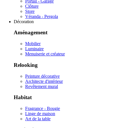
Portail - Garage
Clôture
Store
Véranda - Pergola
Décoration
Aménagement
Mobilier
Luminaire
Menuiserie et créateur
Relooking
Peinture décorative
Architecte d'intérieur
Revêtement mural
Habitat
Fragrance - Bougie
Linge de maison
Art de la table