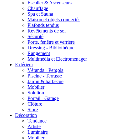
Escalier & Ascenseurs
Chauffage
Spa et Sauna
Maison et objets connectés
Plafonds tendus
Revêtements de sol
Sécurité
Porte, fenêtre et verrière
Dressing - Bibliothèque
Rangement
Multimédia et Electroménager
Extérieur
Véranda - Pergola
Piscine - Terrasse
Jardin & barbecue
Mobilier
Solution
Portail - Garage
Clôture
Store
Décoration
Tendance
Artiste
Luminaire
Mobilier