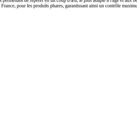
permettant de repérer en un coup d'œil, le plus adapté à l'âge et aux b
France, pour les produits phares, garantissant ainsi un contrôle maximum