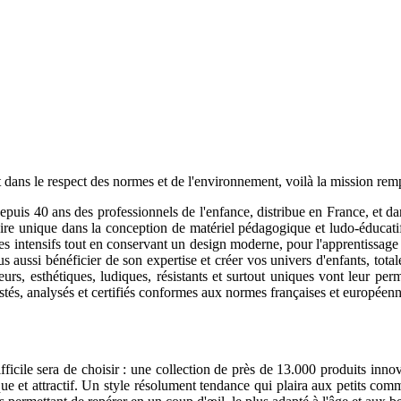
é et dans le respect des normes et de l'environnement, voilà la mission r
puis 40 ans des professionnels de l'enfance, distribue en France, et da
ire unique dans la conception de matériel pédagogique et ludo-éducatif,
es intensifs tout en conservant un design moderne, pour l'apprentissage 
aussi bénéficier de son expertise et créer vos univers d'enfants, total
urs, esthétiques, ludiques, résistants et surtout uniques vont leur perm
estés, analysés et certifiés conformes aux normes françaises et européenn
ifficile sera de choisir : une collection de près de 13.000 produits inn
ique et attractif. Un style résolument tendance qui plaira aux petits co