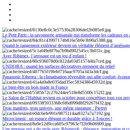
Le Petit Paris : la savonnerie artisanale qui transforme les cadeaux en 
Quand le rangement extérieur devient un véritable élément d’aménag
Avec Ribimex, l’arrosage est un jeu d’enfant !
UNDORA : quand les surfaces décoratives prennent du relief
Panasonic Etherea : la climatisation réversible qui allie confort, économ
Le bien-être en bois made in France
Le Salon de l’Habitat revient en octobre pour concrétiser tous vos pro
Trois matières, trois univers, une même signature : Pierret
Microciment : un espace élégant et durable grâce à Topcret !
Une terrasse qui a du style avec Résineo® : élégance, innovation et c