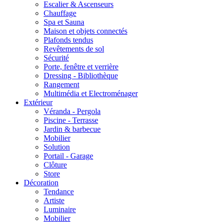
Escalier & Ascenseurs
Chauffage
Spa et Sauna
Maison et objets connectés
Plafonds tendus
Revêtements de sol
Sécurité
Porte, fenêtre et verrière
Dressing - Bibliothèque
Rangement
Multimédia et Electroménager
Extérieur
Véranda - Pergola
Piscine - Terrasse
Jardin & barbecue
Mobilier
Solution
Portail - Garage
Clôture
Store
Décoration
Tendance
Artiste
Luminaire
Mobilier