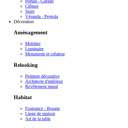
Portail - Garage
Clôture
Store
Véranda - Pergola
Décoration
Aménagement
Mobilier
Luminaire
Menuiserie et créateur
Relooking
Peinture décorative
Architecte d'intérieur
Revêtement mural
Habitat
Fragrance - Bougie
Linge de maison
Art de la table