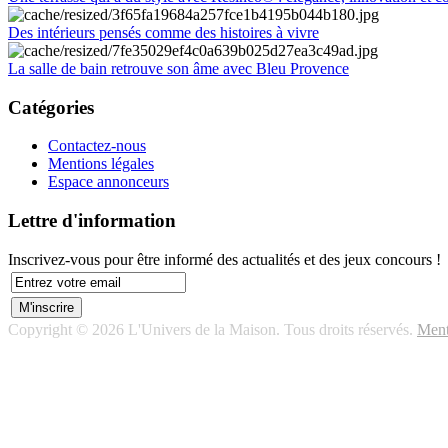
Des intérieurs pensés comme des histoires à vivre
La salle de bain retrouve son âme avec Bleu Provence
Catégories
Contactez-nous
Mentions légales
Espace annonceurs
Lettre d'information
Inscrivez-vous pour être informé des actualités et des jeux concours !
Copyright © 2026 L'Univers de la Maison. Tous droits réservés.
Ment