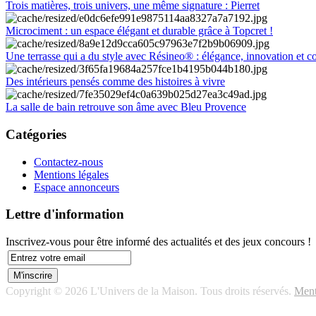
Trois matières, trois univers, une même signature : Pierret
Microciment : un espace élégant et durable grâce à Topcret !
Une terrasse qui a du style avec Résineo® : élégance, innovation et c
Des intérieurs pensés comme des histoires à vivre
La salle de bain retrouve son âme avec Bleu Provence
Catégories
Contactez-nous
Mentions légales
Espace annonceurs
Lettre d'information
Inscrivez-vous pour être informé des actualités et des jeux concours !
Copyright © 2026 L'Univers de la Maison. Tous droits réservés.
Ment