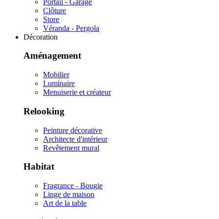
Portail - Garage
Clôture
Store
Véranda - Pergola
Décoration
Aménagement
Mobilier
Luminaire
Menuiserie et créateur
Relooking
Peinture décorative
Architecte d'intérieur
Revêtement mural
Habitat
Fragrance - Bougie
Linge de maison
Art de la table