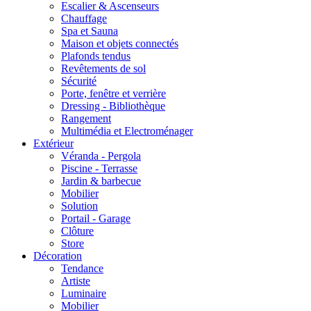
Escalier & Ascenseurs
Chauffage
Spa et Sauna
Maison et objets connectés
Plafonds tendus
Revêtements de sol
Sécurité
Porte, fenêtre et verrière
Dressing - Bibliothèque
Rangement
Multimédia et Electroménager
Extérieur
Véranda - Pergola
Piscine - Terrasse
Jardin & barbecue
Mobilier
Solution
Portail - Garage
Clôture
Store
Décoration
Tendance
Artiste
Luminaire
Mobilier