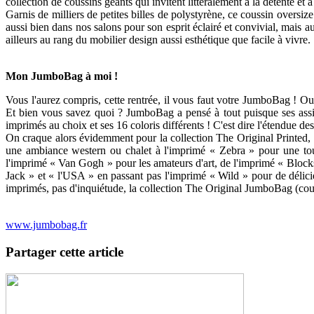
collection de coussins géants qui invitent littéralement à la détente et à
Garnis de milliers de petites billes de polystyrène, ce coussin oversiz
aussi bien dans nos salons pour son esprit éclairé et convivial, mais au
ailleurs au rang du mobilier design aussi esthétique que facile à vivre.
Mon JumboBag à moi !
Vous l'aurez compris, cette rentrée, il vous faut votre JumboBag ! Ou
Et bien vous savez quoi ? JumboBag a pensé à tout puisque ses assise
imprimés au choix et ses 16 coloris différents ! C'est dire l'étendue des 
On craque alors évidemment pour la collection The Original Printed, q
une ambiance western ou chalet à l'imprimé « Zebra » pour une touc
l'imprimé « Van Gogh » pour les amateurs d'art, de l'imprimé « Block
Jack » et « l'USA » en passant pas l'imprimé « Wild » pour de délic
imprimés, pas d'inquiétude, la collection The Original JumboBag (cous
www.jumbobag.fr
Partager cette article