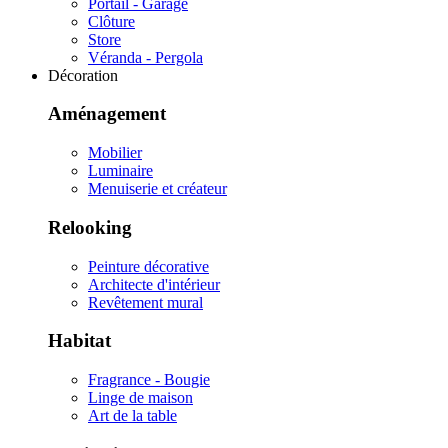
Portail - Garage
Clôture
Store
Véranda - Pergola
Décoration
Aménagement
Mobilier
Luminaire
Menuiserie et créateur
Relooking
Peinture décorative
Architecte d'intérieur
Revêtement mural
Habitat
Fragrance - Bougie
Linge de maison
Art de la table