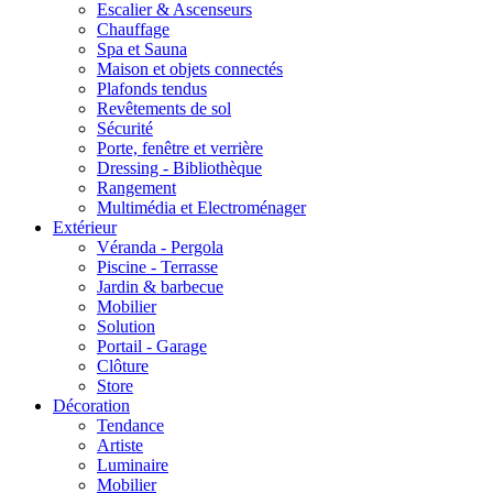
Escalier & Ascenseurs
Chauffage
Spa et Sauna
Maison et objets connectés
Plafonds tendus
Revêtements de sol
Sécurité
Porte, fenêtre et verrière
Dressing - Bibliothèque
Rangement
Multimédia et Electroménager
Extérieur
Véranda - Pergola
Piscine - Terrasse
Jardin & barbecue
Mobilier
Solution
Portail - Garage
Clôture
Store
Décoration
Tendance
Artiste
Luminaire
Mobilier