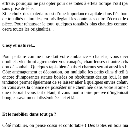
effraie, pourquoi ne pas opter pour des toiles à effets trompe-l’œil (pa
sans prise de tête.
Si le choix des matériaux est d’une importance capitale dans l’élaborat
de tonalités naturelles, en privilégiant les contrastes entre l’écru et
pièce. Pour rehausser le tout, quelques tonalités plus chaudes comme
osera toutes les originalités...
Cosy et naturel...
Pour parfaire comme il se doit votre ambiance « chalet », vous devrez
douillets viendront agrémenter vos canapés, chauffeuses et autres ch
doux à souhait. Quelques tapis bien épais et charnus seront aussi le
Côté aménagement et décoration, on multiplie les petits clins d’œil
encore d’imposantes statues boisées ou résolument design (oui, la natu
tendance permet également de se laisser aller à quelques envies créativ
Si vous avez la chance de posséder une cheminée dans votre Home Swe
que décoratif vous fait défaut, il vous faudra faire preuve d’ingénios
bougies savamment disséminées ici et là...
Et le mobilier dans tout ça ?
Côté mobilier, on pense cossu et confortable ! Des tables en bois ma