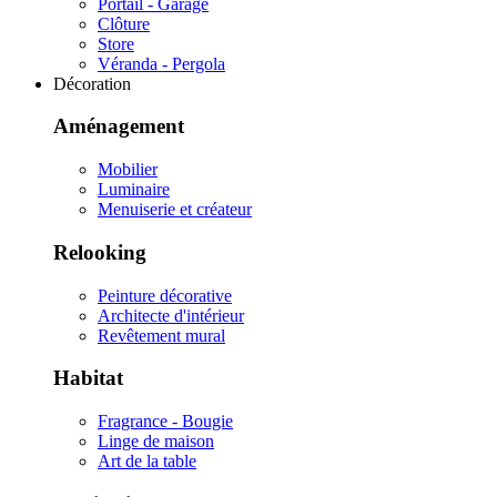
Portail - Garage
Clôture
Store
Véranda - Pergola
Décoration
Aménagement
Mobilier
Luminaire
Menuiserie et créateur
Relooking
Peinture décorative
Architecte d'intérieur
Revêtement mural
Habitat
Fragrance - Bougie
Linge de maison
Art de la table