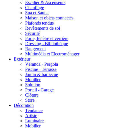
Escalier & Ascenseurs
Chauffage
Spa et Sauna
Maison et objets connectés
Plafonds tendus
Revêtements de sol
Sécurité
Porte, fenêtre et verrière
Dressing - Bibliothèque
Rangement
Multimédia et Electroménager
Extérieur
Véranda - Pergola
Piscine - Terrasse
Jardin & barbecue
Mobilier
Solution
Portail - Garage
Clôture
Store
Décoration
Tendance
Artiste
Luminaire
Mobilier