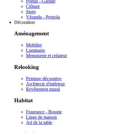
Portail - Garage
Clôture
Store
Véranda - Pergola
Décoration
Aménagement
Mobilier
Luminaire
Menuiserie et créateur
Relooking
Peinture décorative
Architecte d'intérieur
Revêtement mural
Habitat
Fragrance - Bougie
Linge de maison
Art de la table