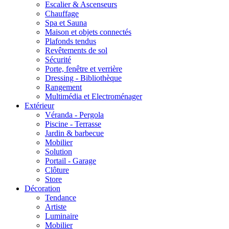
Escalier & Ascenseurs
Chauffage
Spa et Sauna
Maison et objets connectés
Plafonds tendus
Revêtements de sol
Sécurité
Porte, fenêtre et verrière
Dressing - Bibliothèque
Rangement
Multimédia et Electroménager
Extérieur
Véranda - Pergola
Piscine - Terrasse
Jardin & barbecue
Mobilier
Solution
Portail - Garage
Clôture
Store
Décoration
Tendance
Artiste
Luminaire
Mobilier