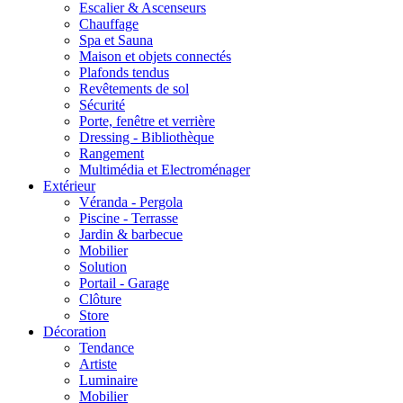
Escalier & Ascenseurs
Chauffage
Spa et Sauna
Maison et objets connectés
Plafonds tendus
Revêtements de sol
Sécurité
Porte, fenêtre et verrière
Dressing - Bibliothèque
Rangement
Multimédia et Electroménager
Extérieur
Véranda - Pergola
Piscine - Terrasse
Jardin & barbecue
Mobilier
Solution
Portail - Garage
Clôture
Store
Décoration
Tendance
Artiste
Luminaire
Mobilier