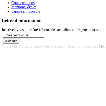
Contactez-nous
Mentions légales
Espace annonceurs
Lettre d'information
Inscrivez-vous pour être informé des actualités et des jeux concours !
Copyright © 2026 L'Univers de la Maison. Tous droits réservés.
Ment