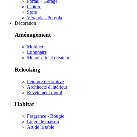
Portail - Garage
Clôture
Store
Véranda - Pergola
Décoration
Aménagement
Mobilier
Luminaire
Menuiserie et créateur
Relooking
Peinture décorative
Architecte d'intérieur
Revêtement mural
Habitat
Fragrance - Bougie
Linge de maison
Art de la table