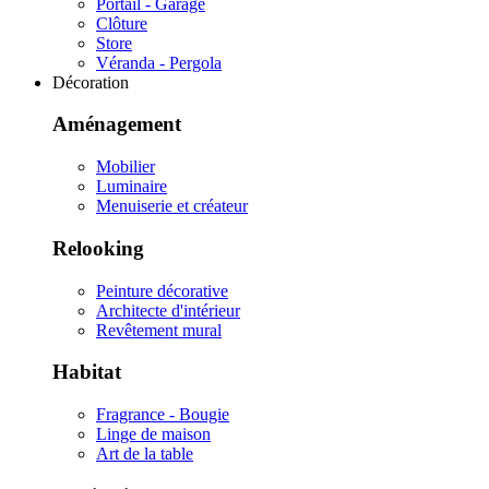
Portail - Garage
Clôture
Store
Véranda - Pergola
Décoration
Aménagement
Mobilier
Luminaire
Menuiserie et créateur
Relooking
Peinture décorative
Architecte d'intérieur
Revêtement mural
Habitat
Fragrance - Bougie
Linge de maison
Art de la table