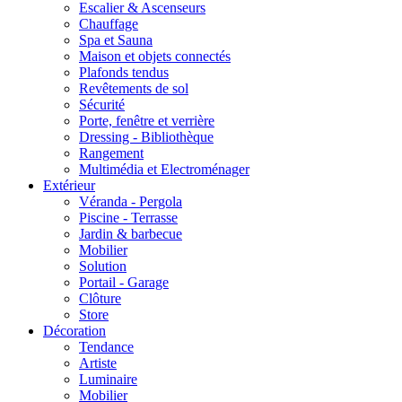
Escalier & Ascenseurs
Chauffage
Spa et Sauna
Maison et objets connectés
Plafonds tendus
Revêtements de sol
Sécurité
Porte, fenêtre et verrière
Dressing - Bibliothèque
Rangement
Multimédia et Electroménager
Extérieur
Véranda - Pergola
Piscine - Terrasse
Jardin & barbecue
Mobilier
Solution
Portail - Garage
Clôture
Store
Décoration
Tendance
Artiste
Luminaire
Mobilier