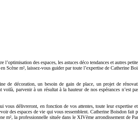
l’optimisation des espaces, les astuces déco tendances et autres petites
en Scène m², laissez-vous guider par toute l’expertise de Catherine Bois
ne de décoration, un besoin de gain de place, un projet de rénova
oilà, parvenir à un résultat à la hauteur de nos espérances n’est pas u
 vous délivreront, en fonction de vos attentes, toute leur expertise et 
cevoir des espaces de vie qui vous ressemblent. Catherine Boisdon fait par
ne m², la professionnelle située dans le XIVème arrondissement de Par