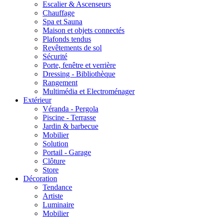
Escalier & Ascenseurs
Chauffage
Spa et Sauna
Maison et objets connectés
Plafonds tendus
Revêtements de sol
Sécurité
Porte, fenêtre et verrière
Dressing - Bibliothèque
Rangement
Multimédia et Electroménager
Extérieur
Véranda - Pergola
Piscine - Terrasse
Jardin & barbecue
Mobilier
Solution
Portail - Garage
Clôture
Store
Décoration
Tendance
Artiste
Luminaire
Mobilier