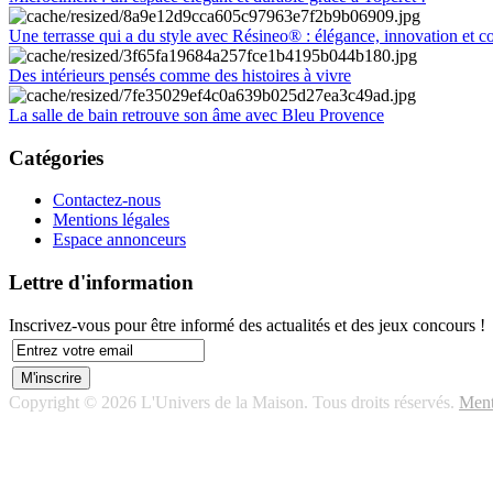
Une terrasse qui a du style avec Résineo® : élégance, innovation et c
Des intérieurs pensés comme des histoires à vivre
La salle de bain retrouve son âme avec Bleu Provence
Catégories
Contactez-nous
Mentions légales
Espace annonceurs
Lettre d'information
Inscrivez-vous pour être informé des actualités et des jeux concours !
Copyright © 2026 L'Univers de la Maison. Tous droits réservés.
Ment