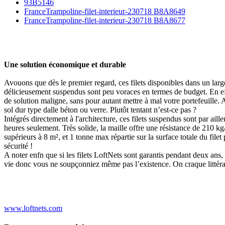
93B5146
FranceTrampoline-filet-interieur-230718 B8A8649
FranceTrampoline-filet-interieur-230718 B8A8677
Une solution économique et durable
Avouons que dès le premier regard, ces filets disponibles dans un large c
délicieusement suspendus sont peu voraces en termes de budget. En effet
de solution maligne, sans pour autant mettre à mal votre portefeuille. 
sol dur type dalle béton ou verre. Plutôt tentant n’est-ce pas ?
Intégrés directement à l'architecture, ces filets suspendus sont par ail
heures seulement. Très solide, la maille offre une résistance de 210 k
supérieurs à 8 m², et 1 tonne max répartie sur la surface totale du fi
sécurité !
A noter enfn que si les filets LoftNets sont garantis pendant deux ans
vie donc vous ne soupçonniez même pas l’existence. On craque littér
www.loftnets.com