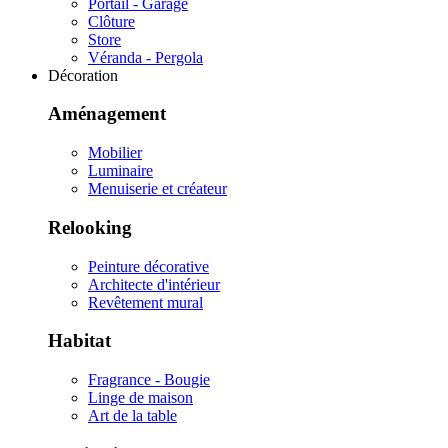
Portail - Garage
Clôture
Store
Véranda - Pergola
Décoration
Aménagement
Mobilier
Luminaire
Menuiserie et créateur
Relooking
Peinture décorative
Architecte d'intérieur
Revêtement mural
Habitat
Fragrance - Bougie
Linge de maison
Art de la table