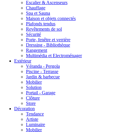
Escalier & Ascenseurs
Chauffage
Spa et Sauna
Maison et objets connectés
Plafonds tendus
Revêtements de sol
Sécurité
Porte, fenêtre et verrière
Dressing - Bibliothèque
Rangement
Multimédia et Electroménager
Extérieur
Véranda - Pergola
Piscine - Terrasse
Jardin & barbecue
Mobilier
Solution
Portail - Garage
Clôture
Store
Décoration
Tendance
Artiste
Luminaire
Mobilier