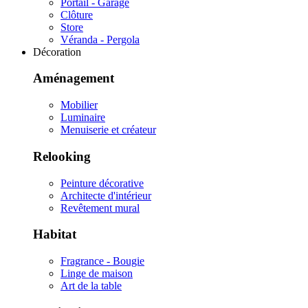
Portail - Garage
Clôture
Store
Véranda - Pergola
Décoration
Aménagement
Mobilier
Luminaire
Menuiserie et créateur
Relooking
Peinture décorative
Architecte d'intérieur
Revêtement mural
Habitat
Fragrance - Bougie
Linge de maison
Art de la table