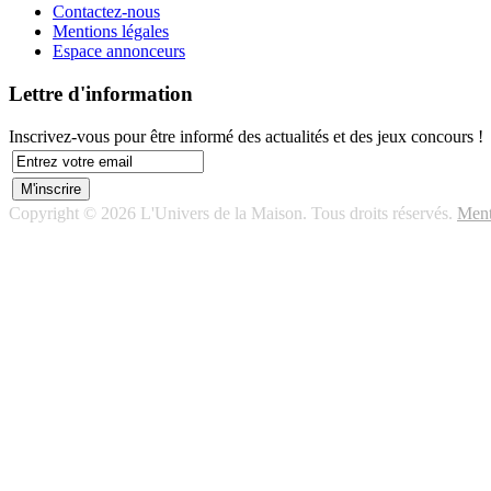
Contactez-nous
Mentions légales
Espace annonceurs
Lettre d'information
Inscrivez-vous pour être informé des actualités et des jeux concours !
Copyright © 2026 L'Univers de la Maison. Tous droits réservés.
Ment