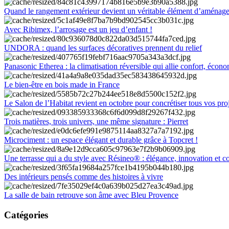
Quand le rangement extérieur devient un véritable élément d’aménag
Avec Ribimex, l’arrosage est un jeu d’enfant !
UNDORA : quand les surfaces décoratives prennent du relief
Panasonic Etherea : la climatisation réversible qui allie confort, économ
Le bien-être en bois made in France
Le Salon de l’Habitat revient en octobre pour concrétiser tous vos pro
Trois matières, trois univers, une même signature : Pierret
Microciment : un espace élégant et durable grâce à Topcret !
Une terrasse qui a du style avec Résineo® : élégance, innovation et c
Des intérieurs pensés comme des histoires à vivre
La salle de bain retrouve son âme avec Bleu Provence
Catégories