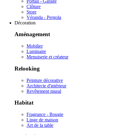
Portail - Garage
Clôture
Store
Véranda - Pergola
Décoration
Aménagement
Mobilier
Luminaire
Menuiserie et créateur
Relooking
Peinture décorative
Architecte d'intérieur
Revêtement mural
Habitat
Fragrance - Bougie
Linge de maison
Art de la table